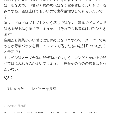
は千葉なので、宅麺だと味の劣化はなく電車賃払うよりも安く済
みますね。値段上げてもいいので出荷量増やしてもらいたいで
す。
味は、ドロドロギトギトという感じではなく、濃厚でドロドロで
はあるが上品な感じでしょうか。（それでも豚骨感はガツンとき
ます）
店頭だと野菜がいい感じに箸休めとなりますので、スーパーでも
やしか野菜パックを買ってレンジで蒸したものを別皿でいただく
と最高です。
トマベジはスープ全体に混ぜるのではなく、レンゲとかの上で混
ぜて口に入れるのがよいでしょう。（豚骨そのものの味変はもっ
たいない）
2
役に立った
レビューを共有
2022年04月25日