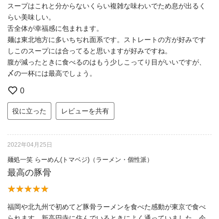
スープはこれと分からないくらい複雑な味わいでため息が出るく
らい美味しい。
舌全体が幸福感に包まれます。
麺は東北地方に多いちぢれ面系です。ストレートの方が好みです
しこのスープには合ってると思いますが好みですね。
腹が減ったときに食べるのはもう少しこってり目がいいですが、
〆の一杯には最高でしょう。
0
役に立った
レビューを共有
2022年04月25日
麺処一笑 らーめん(トマベジ)（ラーメン・個性派）
最高の豚骨
福岡や北九州で初めてど豚骨ラーメンを食べた感動が東京で食べ
られます。新高円寺に住んでいるときによく通っていました。今