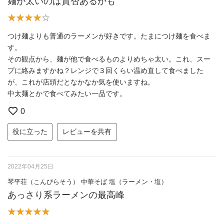
麺が太いのは賛否あるかも
つけ麺よりも普通のラーメンが好きです。たまにつけ麺を食べま
す。
その観点から、麺が他で食べるものよりめちゃ太い。これ、スー
プに絡みますかね？レンジで３回くらい温め直して食べました
が、これが店頭だとなかなか気を使いますね。
中太麺とかで食べてみたい一品です。
0
役に立った
レビューを共有
2022年04月25日
琴平荘（こんぴらそう） 中華そば 塩（ラーメン・塩）
あっさり系ラーメンの最高峰