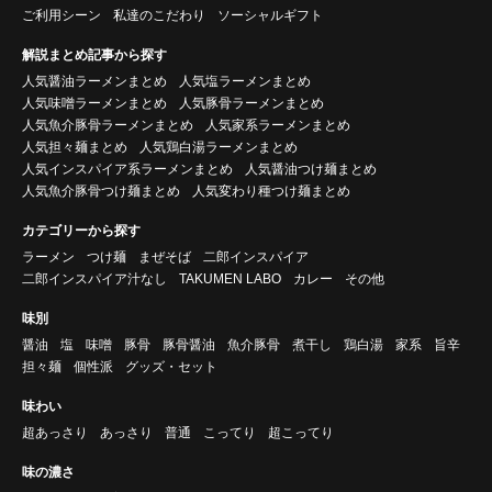
ご利用シーン
私達のこだわり
ソーシャルギフト
解説まとめ記事から探す
人気醤油ラーメンまとめ
人気塩ラーメンまとめ
人気味噌ラーメンまとめ
人気豚骨ラーメンまとめ
人気魚介豚骨ラーメンまとめ
人気家系ラーメンまとめ
人気担々麺まとめ
人気鶏白湯ラーメンまとめ
人気インスパイア系ラーメンまとめ
人気醤油つけ麺まとめ
人気魚介豚骨つけ麺まとめ
人気変わり種つけ麺まとめ
カテゴリーから探す
ラーメン
つけ麺
まぜそば
二郎インスパイア
二郎インスパイア汁なし
TAKUMEN LABO
カレー
その他
味別
醤油
塩
味噌
豚骨
豚骨醤油
魚介豚骨
煮干し
鶏白湯
家系
旨辛
担々麺
個性派
グッズ・セット
味わい
超あっさり
あっさり
普通
こってり
超こってり
味の濃さ