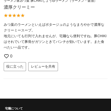
ラーメン家みつ葉 豚CHIKIしょうゆラーメン（ラーメン・醤油）
濃厚クリーミー
みつ葉のラーメンといえばポタージュのようなまろやかで濃厚な
クリーミースープ。
地元にいても行列で入れませんが、宅麺なら便利ですね。豚CHIKI
はそれでいて豚骨がガツンときてパンチが効いています。また食
べたい一品です。
0
役に立った
レビューを共有
宅麺について