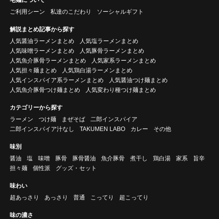
ご利用シーン
私達のこだわり
ソーシャルギフト
解説まとめ記事から探す
人気醤油ラーメンまとめ
人気塩ラーメンまとめ
人気味噌ラーメンまとめ
人気豚骨ラーメンまとめ
人気魚介豚骨ラーメンまとめ
人気家系ラーメンまとめ
人気担々麺まとめ
人気鶏白湯ラーメンまとめ
人気インスパイア系ラーメンまとめ
人気醤油つけ麺まとめ
人気魚介豚骨つけ麺まとめ
人気変わり種つけ麺まとめ
カテゴリーから探す
ラーメン
つけ麺
まぜそば
二郎インスパイア
二郎インスパイア汁なし
TAKUMEN LABO
カレー
その他
味別
醤油
塩
味噌
豚骨
豚骨醤油
魚介豚骨
煮干し
鶏白湯
家系
旨辛
担々麺
個性派
グッズ・セット
味わい
超あっさり
あっさり
普通
こってり
超こってり
味の濃さ