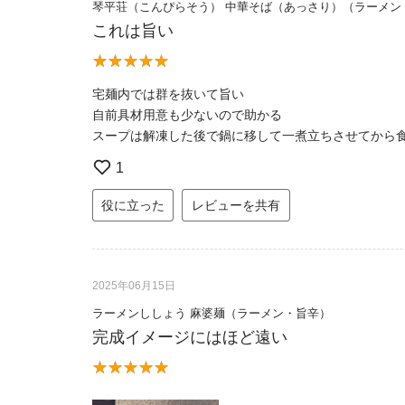
琴平荘（こんぴらそう） 中華そば（あっさり）（ラーメン
これは旨い
宅麺内では群を抜いて旨い
自前具材用意も少ないので助かる
スープは解凍した後で鍋に移して一煮立ちさせてから
1
役に立った
レビューを共有
2025年06月15日
ラーメンししょう 麻婆麺（ラーメン・旨辛）
完成イメージにはほど遠い