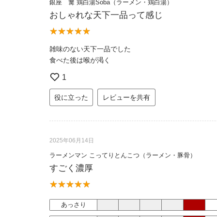
銀座 篝 鶏白湯Soba（ラーメン・鶏白湯）
おしゃれな天下一品って感じ
雑味のない天下一品でした
食べた後は喉が渇く
1
役に立った
レビューを共有
2025年06月14日
ラーメンマン こってりとんこつ（ラーメン・豚骨）
すごく濃厚
あっさり