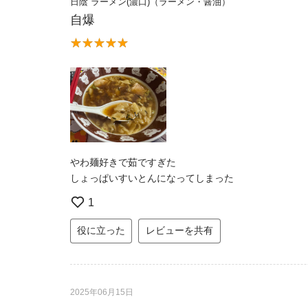
日陰 ラーメン(濃口)（ラーメン・醤油）
自爆
やわ麺好きで茹ですぎた
しょっぱいすいとんになってしまった
1
役に立った
レビューを共有
2025年06月15日