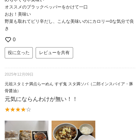
オススメのブラックペッパーをかけて一口
おお！美味い
野菜も取れてピリ辛だし、こんな美味いのにカロリー0な気分で良
き
0
役に立った
レビューを共有
2025年12月09日
元祖スタミナ満点らーめん すず鬼 スタ満ソバ（二郎インスパイア・豚
骨醤油）
元気にならんわけが無い！！