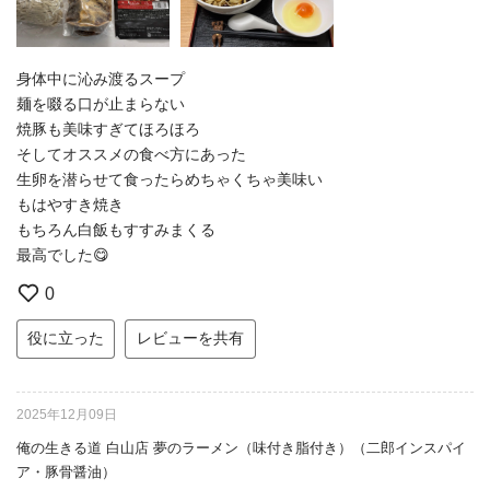
身体中に沁み渡るスープ
麺を啜る口が止まらない
焼豚も美味すぎてほろほろ
そしてオススメの食べ方にあった
生卵を潜らせて食ったらめちゃくちゃ美味い
もはやすき焼き
もちろん白飯もすすみまくる
最高でした😋
0
役に立った
レビューを共有
2025年12月09日
俺の生きる道 白山店 夢のラーメン（味付き脂付き）（二郎インスパイ
ア・豚骨醤油）