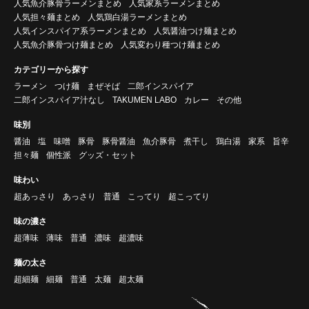
人気魚介豚骨ラーメンまとめ
人気家系ラーメンまとめ
人気担々麺まとめ
人気鶏白湯ラーメンまとめ
人気インスパイア系ラーメンまとめ
人気醤油つけ麺まとめ
人気魚介豚骨つけ麺まとめ
人気変わり種つけ麺まとめ
カテゴリーから探す
ラーメン
つけ麺
まぜそば
二郎インスパイア
二郎インスパイア汁なし
TAKUMEN LABO
カレー
その他
味別
醤油
塩
味噌
豚骨
豚骨醤油
魚介豚骨
煮干し
鶏白湯
家系
旨辛
担々麺
個性派
グッズ・セット
味わい
超あっさり
あっさり
普通
こってり
超こってり
味の濃さ
超薄味
薄味
普通
濃味
超濃味
麺の太さ
超細麺
細麺
普通
太麺
超太麺