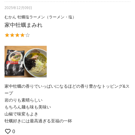
2025年12月09日
むかん 牡蠣塩ラーメン（ラーメン・塩）
家中牡蠣まみれ
家中牡蠣の香りでいっぱいになるほどの香り豊かなトッピング&ス
ープ
岩のりも素晴らしい
もちろん麺も味も美味い
山椒で味変もよき
牡蠣好きには最高過ぎる至福の一杯
0