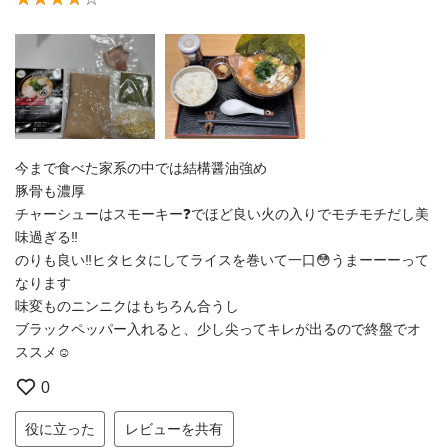
今まで食べた家系の中では結構醤油強め
豚骨も濃厚
チャーシューはスモーキー❓でほど良い火の入りでモチモチだし美
味過ぎる‼️
のりも良い‼️ヒタヒタにしてライスを巻いて一口😳うまーーーって
なります
味変ものニンニクはもちろん合うし
ブラックペッパー入れると、少し尖ってキレが出るので終盤でオ
ススメ☺️
0
役に立った
レビューを共有