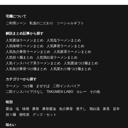
宅麺について
ご利用シーン
私達のこだわり
ソーシャルギフト
解説まとめ記事から探す
人気醤油ラーメンまとめ
人気塩ラーメンまとめ
人気味噌ラーメンまとめ
人気豚骨ラーメンまとめ
人気魚介豚骨ラーメンまとめ
人気家系ラーメンまとめ
人気担々麺まとめ
人気鶏白湯ラーメンまとめ
人気インスパイア系ラーメンまとめ
人気醤油つけ麺まとめ
人気魚介豚骨つけ麺まとめ
人気変わり種つけ麺まとめ
カテゴリーから探す
ラーメン
つけ麺
まぜそば
二郎インスパイア
二郎インスパイア汁なし
TAKUMEN LABO
カレー
その他
味別
醤油
塩
味噌
豚骨
豚骨醤油
魚介豚骨
煮干し
鶏白湯
家系
旨辛
担々麺
個性派
グッズ・セット
味わい