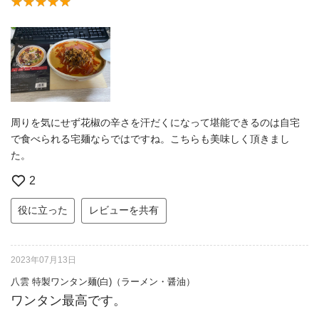
周りを気にせず花椒の辛さを汗だくになって堪能できるのは自宅
で食べられる宅麺ならではですね。こちらも美味しく頂きまし
た。
2
役に立った
レビューを共有
2023年07月13日
八雲 特製ワンタン麺(白)（ラーメン・醤油）
ワンタン最高です。