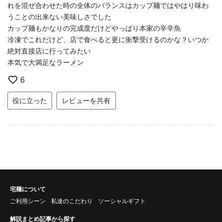
れを混ぜ合わせた時の全体のバランスはカップ麺ではやはり味わ
うことの出来ない美味しさでした
カップ麺もかなりの完成度だけどやっぱり本家の辛辛魚
冷凍でこれだけど、店で食べると更に衝撃受けるのかな？いつか
絶対直接店に行ってみたい
本気で大満足なラーメン
6
役に立った
レビューを共有
宅麺について
ご利用シーン
私達のこだわり
ソーシャルギフト
解説まとめ記事から探す