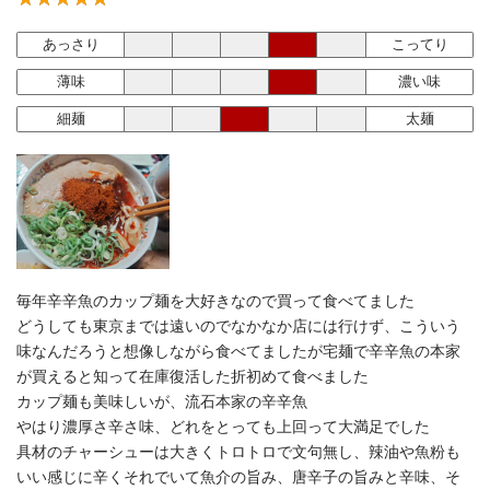
あっさり
こってり
薄味
濃い味
細麺
太麺
毎年辛辛魚のカップ麺を大好きなので買って食べてました
どうしても東京までは遠いのでなかなか店には行けず、こういう
味なんだろうと想像しながら食べてましたが宅麺で辛辛魚の本家
が買えると知って在庫復活した折初めて食べました
カップ麺も美味しいが、流石本家の辛辛魚
やはり濃厚さ辛さ味、どれをとっても上回って大満足でした
具材のチャーシューは大きくトロトロで文句無し、辣油や魚粉も
いい感じに辛くそれでいて魚介の旨み、唐辛子の旨みと辛味、そ