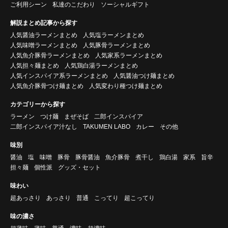
ご利用シーン
私達のこだわり
ソーシャルギフト
解説まとめ記事から探す
人気醤油ラーメンまとめ
人気塩ラーメンまとめ
人気味噌ラーメンまとめ
人気豚骨ラーメンまとめ
人気魚介豚骨ラーメンまとめ
人気家系ラーメンまとめ
人気担々麺まとめ
人気鶏白湯ラーメンまとめ
人気インスパイア系ラーメンまとめ
人気醤油つけ麺まとめ
人気魚介豚骨つけ麺まとめ
人気変わり種つけ麺まとめ
カテゴリーから探す
ラーメン
つけ麺
まぜそば
二郎インスパイア
二郎インスパイア汁なし
TAKUMEN LABO
カレー
その他
味別
醤油
塩
味噌
豚骨
豚骨醤油
魚介豚骨
煮干し
鶏白湯
家系
旨辛
担々麺
個性派
グッズ・セット
味わい
超あっさり
あっさり
普通
こってり
超こってり
味の濃さ