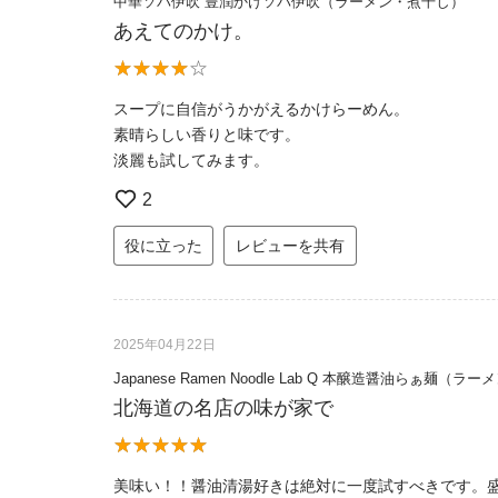
中華ソバ伊吹 豊潤かけソバ伊吹（ラーメン・煮干し）
あえてのかけ。
スープに自信がうかがえるかけらーめん。
素晴らしい香りと味です。
淡麗も試してみます。
2
役に立った
レビューを共有
2025年04月22日
Japanese Ramen Noodle Lab Q 本醸造醤油らぁ麺（ラ
北海道の名店の味が家で
美味い！！醤油清湯好きは絶対に一度試すべきです。