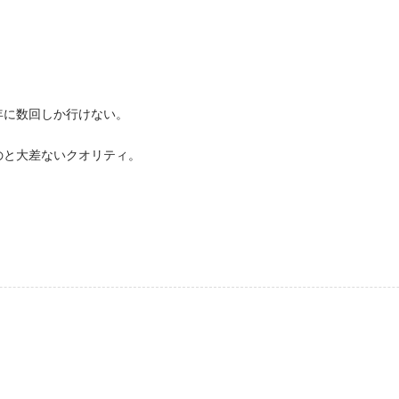
年に数回しか行けない。
のと大差ないクオリティ。