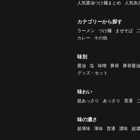
人気醤油つけ麺まとめ
人気魚
カテゴリーから探す
ラーメン
つけ麺
まぜそば
カレー
その他
味別
醤油
塩
味噌
豚骨
豚骨醤
グッズ・セット
味わい
超あっさり
あっさり
普通
味の濃さ
超薄味
薄味
普通
濃味
超