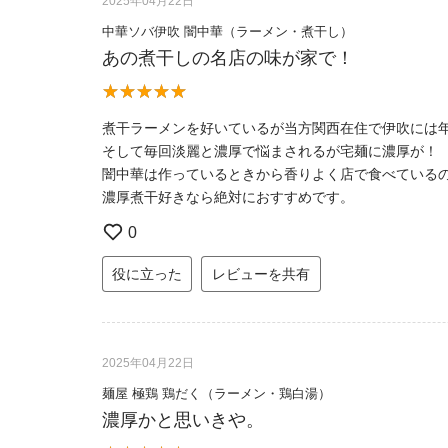
2025年04月22日
中華ソバ伊吹 闇中華（ラーメン・煮干し）
あの煮干しの名店の味が家で！
煮干ラーメンを好いているが当方関西在住で伊吹には
そして毎回淡麗と濃厚で悩まされるが宅麺に濃厚が！
闇中華は作っているときから香りよく店で食べている
濃厚煮干好きなら絶対におすすめです。
0
役に立った
レビューを共有
2025年04月22日
麺屋 極鶏 鶏だく（ラーメン・鶏白湯）
濃厚かと思いきや。