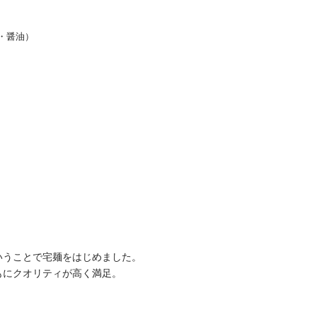
・醤油）
いうことで宅麺をはじめました。
もにクオリティが高く満足。