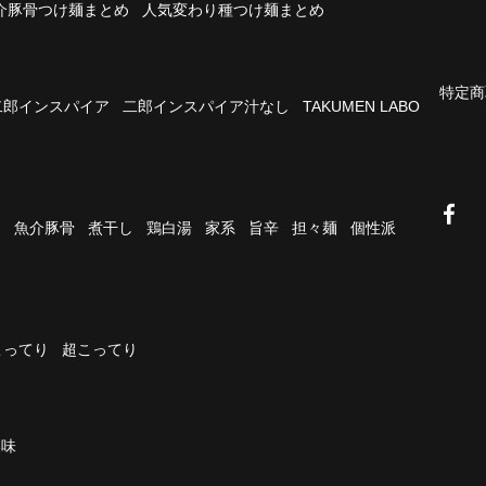
介豚骨つけ麺まとめ
人気変わり種つけ麺まとめ
特定商
二郎インスパイア
二郎インスパイア汁なし
TAKUMEN LABO
油
魚介豚骨
煮干し
鶏白湯
家系
旨辛
担々麺
個性派
こってり
超こってり
濃味