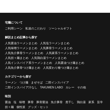
宅麺について
ご利用シーン
私達のこだわり
ソーシャルギフト
解説まとめ記事から探す
人気醤油ラーメンまとめ
人気塩ラーメンまとめ
人気味噌ラーメンまとめ
人気豚骨ラーメンまとめ
人気魚介豚骨ラーメンまとめ
人気家系ラーメンまとめ
人気担々麺まとめ
人気鶏白湯ラーメンまとめ
人気インスパイア系ラーメンまとめ
人気醤油つけ麺まとめ
人気魚介豚骨つけ麺まとめ
人気変わり種つけ麺まとめ
カテゴリーから探す
ラーメン
つけ麺
まぜそば
二郎インスパイア
二郎インスパイア汁なし
TAKUMEN LABO
カレー
その他
味別
醤油
塩
味噌
豚骨
豚骨醤油
魚介豚骨
煮干し
鶏白湯
家系
旨辛
担々麺
個性派
グッズ・セット