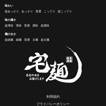
味わい
超あっさり
あっさり
普通
こってり
超こってり
味の濃さ
超薄味
薄味
普通
濃味
超濃味
麺の太さ
超細麺
細麺
普通
太麺
超太麺
利用規約
プライバシーポリシー