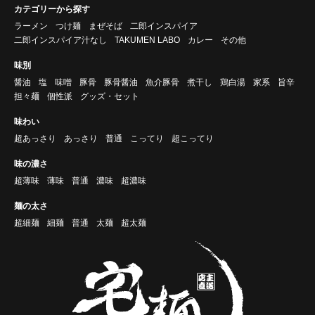
カテゴリーから探す
ラーメン
つけ麺
まぜそば
二郎インスパイア
二郎インスパイア汁なし
TAKUMEN LABO
カレー
その他
味別
醤油
塩
味噌
豚骨
豚骨醤油
魚介豚骨
煮干し
鶏白湯
家系
旨辛
担々麺
個性派
グッズ・セット
味わい
超あっさり
あっさり
普通
こってり
超こってり
味の濃さ
超薄味
薄味
普通
濃味
超濃味
麺の太さ
超細麺
細麺
普通
太麺
超太麺