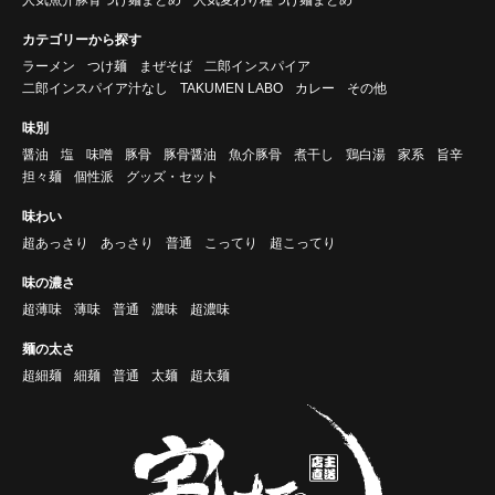
カテゴリーから探す
ラーメン
つけ麺
まぜそば
二郎インスパイア
二郎インスパイア汁なし
TAKUMEN LABO
カレー
その他
味別
醤油
塩
味噌
豚骨
豚骨醤油
魚介豚骨
煮干し
鶏白湯
家系
旨辛
担々麺
個性派
グッズ・セット
味わい
超あっさり
あっさり
普通
こってり
超こってり
味の濃さ
超薄味
薄味
普通
濃味
超濃味
麺の太さ
超細麺
細麺
普通
太麺
超太麺