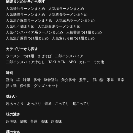
解説まとめ記事から探す
人気醤油ラーメンまとめ
人気塩ラーメンまとめ
人気味噌ラーメンまとめ
人気豚骨ラーメンまとめ
人気魚介豚骨ラーメンまとめ
人気家系ラーメンまとめ
人気担々麺まとめ
人気鶏白湯ラーメンまとめ
人気インスパイア系ラーメンまとめ
人気醤油つけ麺まとめ
人気魚介豚骨つけ麺まとめ
人気変わり種つけ麺まとめ
カテゴリーから探す
ラーメン
つけ麺
まぜそば
二郎インスパイア
二郎インスパイア汁なし
TAKUMEN LABO
カレー
その他
味別
醤油
塩
味噌
豚骨
豚骨醤油
魚介豚骨
煮干し
鶏白湯
家系
旨辛
担々麺
個性派
グッズ・セット
味わい
超あっさり
あっさり
普通
こってり
超こってり
味の濃さ
超薄味
薄味
普通
濃味
超濃味
麺の太さ