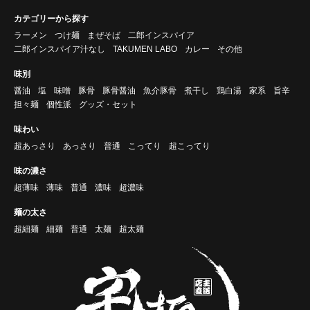
カテゴリーから探す
ラーメン
つけ麺
まぜそば
二郎インスパイア
二郎インスパイア汁なし
TAKUMEN LABO
カレー
その他
味別
醤油
塩
味噌
豚骨
豚骨醤油
魚介豚骨
煮干し
鶏白湯
家系
旨辛
担々麺
個性派
グッズ・セット
味わい
超あっさり
あっさり
普通
こってり
超こってり
味の濃さ
超薄味
薄味
普通
濃味
超濃味
麺の太さ
超細麺
細麺
普通
太麺
超太麺