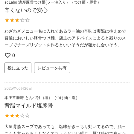
scLabo 濃厚豚骨つけ麺(ラー油入り）（つけ麺・豚骨）
辛くないので安心
わざわざメニュー名に入れてあるラー油の辛味は実際は控えめで
普通においしい豚骨つけ麺。店主のアドバイスによると残りのス
ープでチーズリゾットを作るといいそうだが確かに合いそう。
0
役に立った
レビューを共有
2025年06月26日
本庄常勝軒 とんづけ（塩）（つけ麺・塩）
背脂マイルド塩豚骨
大量背脂スープであっても、塩味がきっちり効いてるので、脂っ
こくも甘ったるくもなくてちょうどいい感じ。麺は冷やで食べた