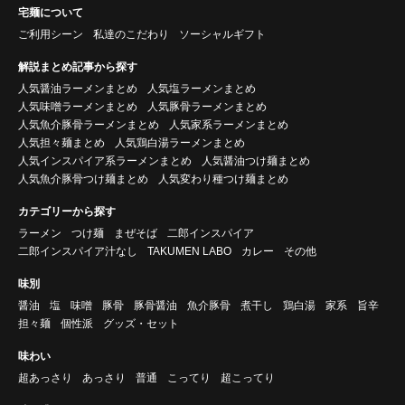
宅麺について
ご利用シーン
私達のこだわり
ソーシャルギフト
解説まとめ記事から探す
人気醤油ラーメンまとめ
人気塩ラーメンまとめ
人気味噌ラーメンまとめ
人気豚骨ラーメンまとめ
人気魚介豚骨ラーメンまとめ
人気家系ラーメンまとめ
人気担々麺まとめ
人気鶏白湯ラーメンまとめ
人気インスパイア系ラーメンまとめ
人気醤油つけ麺まとめ
人気魚介豚骨つけ麺まとめ
人気変わり種つけ麺まとめ
カテゴリーから探す
ラーメン
つけ麺
まぜそば
二郎インスパイア
二郎インスパイア汁なし
TAKUMEN LABO
カレー
その他
味別
醤油
塩
味噌
豚骨
豚骨醤油
魚介豚骨
煮干し
鶏白湯
家系
旨辛
担々麺
個性派
グッズ・セット
味わい
超あっさり
あっさり
普通
こってり
超こってり