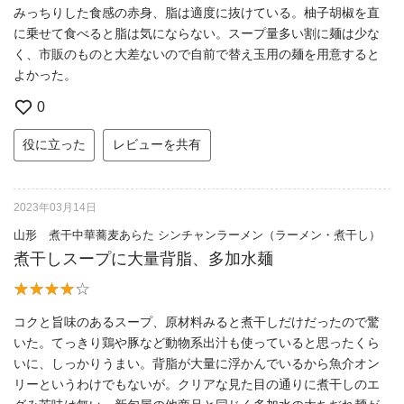
みっちりした食感の赤身、脂は適度に抜けている。柚子胡椒を直
に乗せて食べると脂は気にならない。スープ量多い割に麺は少な
く、市販のものと大差ないので自前で替え玉用の麺を用意すると
よかった。
0
役に立った
レビューを共有
2023年03月14日
山形 煮干中華蕎麦あらた シンチャンラーメン（ラーメン・煮干し）
煮干しスープに大量背脂、多加水麺
コクと旨味のあるスープ、原材料みると煮干しだけだったので驚
いた。てっきり鶏や豚など動物系出汁も使っていると思ったくら
いに、しっかりうまい。背脂が大量に浮かんでいるから魚介オン
リーというわけでもないが。クリアな見た目の通りに煮干しのエ