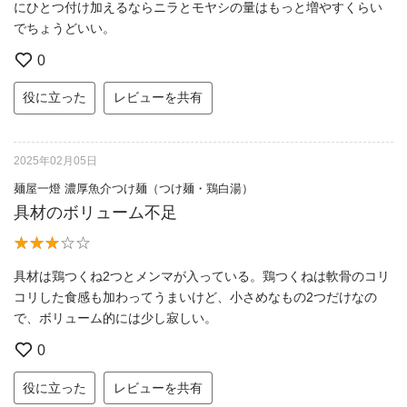
にひとつ付け加えるならニラとモヤシの量はもっと増やすくらい
でちょうどいい。
0
役に立った
レビューを共有
2025年02月05日
麺屋一燈 濃厚魚介つけ麺（つけ麺・鶏白湯）
具材のボリューム不足
具材は鶏つくね2つとメンマが入っている。鶏つくねは軟骨のコリ
コリした食感も加わってうまいけど、小さめなもの2つだけなの
で、ボリューム的には少し寂しい。
0
役に立った
レビューを共有