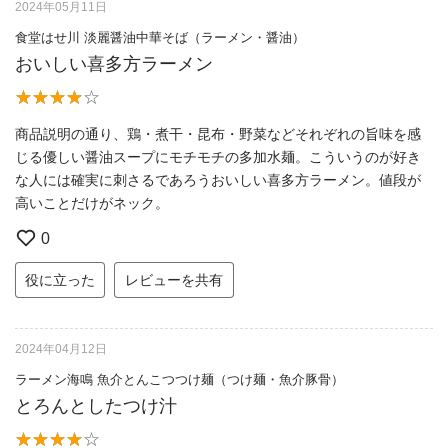
2024年05月11日
食堂はせ川 淡麗醤油中華そば（ラーメン・醤油）
おいしい喜多方ラーメン
商品説明の通り、鶏・煮干・昆布・野菜などそれぞれの旨味を感
じる優しい醤油スープにモチモチの多加水麺。こういうのが好き
な人には確実に刺さるであろうおいしい喜多方ラーメン。値段が
高いことだけがネック。
0
役に立った
レビューを共有
2024年04月12日
ラーメン海鳴 魚介とんこつつけ麺（つけ麺・魚介豚骨）
とろんとしたつけ汁