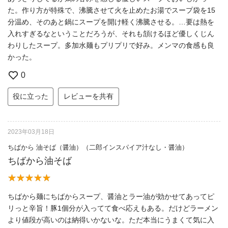
た。作り方が特殊で、沸騰させて火を止めたお湯でスープ袋を15
分温め、そのあと鍋にスープを開け軽く沸騰させる。…要は熱を
入れすぎるなということだろうが、それも頷けるほど優しくじん
わりしたスープ。多加水麺もプリプリで好み。メンマの食感も良
かった。
0
役に立った
レビューを共有
2023年03月18日
ちばから 油そば（醤油）（二郎インスパイア汁なし・醤油）
ちばから油そば
ちばから麺にちばからスープ、醤油とラー油が効かせてあってピ
リっと辛旨！豚1個分が入ってて食べ応えもある。だけどラーメン
より値段が高いのは納得いかないな。ただ本当にうまくて気に入