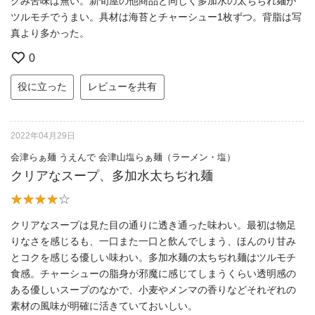
グみ苦味は無い。新旬屋の他商品と同じく多加水の太ちぢれ麺が
ツルモチでうまい。具材は海苔とチャーシュー1枚ずつ。背脂は写
真より多かった。
0
役に立った
レビューを共有
2022年04月29日
会津らぁ麺 うえんで 会津山塩らぁ麺（ラーメン・塩）
クリアなスープ、多加水太ちぢれ麺
クリアなスープは見た目の通りに透き通った味わい。最初は物足
りなさを感じるも、一口また一口と飲んでしまう、ほんのり甘み
とコクを感じる優しい味わい。多加水麺の太ちぢれ麺はツルモチ
食感。チャーシューの脂身が邪魔に感じてしまうくらい透明感の
ある優しいスープのなかで、小麦やメンマの香りなどそれぞれの
素材の風味が明確に活きていておいしい。