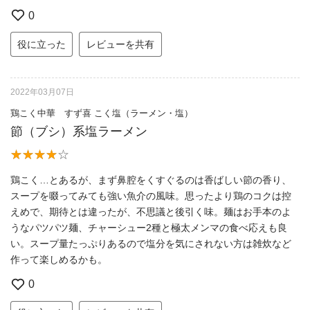
0
役に立った
レビューを共有
2022年03月07日
鶏こく中華 すず喜 こく塩（ラーメン・塩）
節（ブシ）系塩ラーメン
鶏こく…とあるが、まず鼻腔をくすぐるのは香ばしい節の香り、
スープを啜ってみても強い魚介の風味。思ったより鶏のコクは控
えめで、期待とは違ったが、不思議と後引く味。麺はお手本のよ
うなパツパツ麺、チャーシュー2種と極太メンマの食べ応えも良
い。スープ量たっぷりあるので塩分を気にされない方は雑炊など
作って楽しめるかも。
0