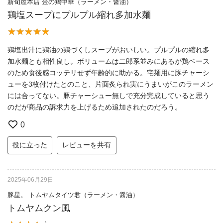
新旬屋本店 金の鶏中華（ラーメン・醤油）
鶏塩スープにプルプル縮れ多加水麺
鶏塩出汁に鶏油の鶏づくしスープがおいしい。プルプルの縮れ多
加水麺とも相性良し。ボリュームは二郎系並みにあるが鶏ベース
のため食後感コッテリせず年齢的に助かる。宅麺用に豚チャーシ
ューを3枚付けたとのこと、片面炙られ実にうまいがこのラーメン
には合ってない。豚チャーシュー無しで充分完成していると思う
のだが商品の訴求力を上げるため追加されたのだろう。
0
役に立った
レビューを共有
2025年06月29日
豚星。 トムヤムタイツ君（ラーメン・醤油）
トムヤムクン風