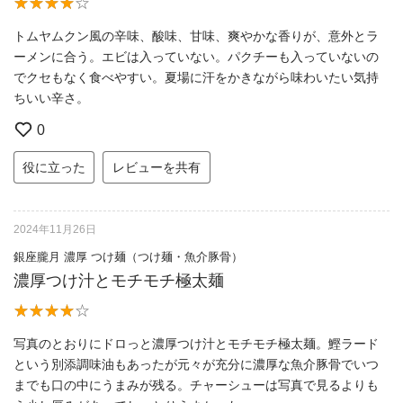
トムヤムクン風の辛味、酸味、甘味、爽やかな香りが、意外とラ
ーメンに合う。エビは入っていない。パクチーも入っていないの
でクセもなく食べやすい。夏場に汗をかきながら味わいたい気持
ちいい辛さ。
0
役に立った
レビューを共有
2024年11月26日
銀座朧月 濃厚 つけ麺（つけ麺・魚介豚骨）
濃厚つけ汁とモチモチ極太麺
写真のとおりにドロっと濃厚つけ汁とモチモチ極太麺。鰹ラード
という別添調味油もあったが元々が充分に濃厚な魚介豚骨でいつ
までも口の中にうまみが残る。チャーシューは写真で見るよりも