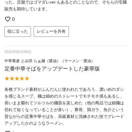
った。店舗ではゴマダレver.もあるとのことなので、そちらの宅麺
販売も期待しています。
0
役に立った
レビューを共有
2022年04月06日
中華蕎麦 とみ田 らぁ麺（醤油）（ラーメン・醤油）
定番中華そばをアップデートした豪華版
各種ブランド素材がふんだんに使われたであろう、濃いめのダシ
を感じるスープ。麺は細めのストレートでモチモチ感もあるし、
長いまま啜れてツルツルの麺肌を楽しめた（他の商品では細麺は
切れて短くなっていることが多い）。豚骨、鶏ガラ、魚介という
昔ながらの定番中華そばを、高級素材と洗練された技でグレード
アップしたかのようなラーメン。