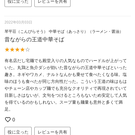
役に立った
レビューを共有
2022年03月03日
琴平荘（こんぴらそう） 中華そば（あっさり）（ラーメン・醤油）
昔ながらの王道中華そば
有名店だし宅麺でも殿堂入りの人気なものでハードルが上がって
いた。丸鶏と魚介ダシが効いた昔ながらの王道中華そばといった
趣き。ネギやワカメ、ナルトなんかも乗せて食べたくなる味。塩
味のほうも食べたが同じ方向性だった。こういう王道の味はもは
やチェーン店やカップ麺でも充分なクオリティで再現されていて
目新しさはないが、文句をつけるところもないため安定して人気
を得ているのかもしれない。スープ量も麺量も意外と多くて満
足。
0
役に立った
レビューを共有