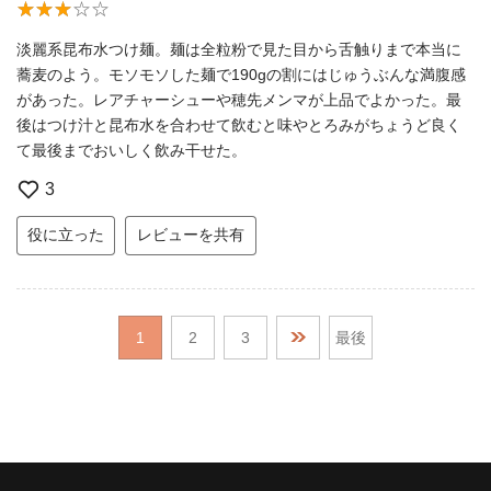
淡麗系昆布水つけ麺。麺は全粒粉で見た目から舌触りまで本当に
蕎麦のよう。モソモソした麺で190gの割にはじゅうぶんな満腹感
があった。レアチャーシューや穂先メンマが上品でよかった。最
後はつけ汁と昆布水を合わせて飲むと味やとろみがちょうど良く
て最後までおいしく飲み干せた。
3
役に立った
レビューを共有
1
2
3
最後