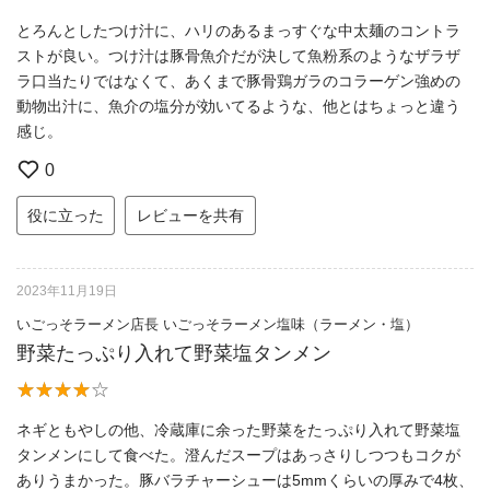
とろんとしたつけ汁に、ハリのあるまっすぐな中太麺のコントラ
ストが良い。つけ汁は豚骨魚介だが決して魚粉系のようなザラザ
ラ口当たりではなくて、あくまで豚骨鶏ガラのコラーゲン強めの
動物出汁に、魚介の塩分が効いてるような、他とはちょっと違う
感じ。
0
役に立った
レビューを共有
2023年11月19日
いごっそラーメン店長 いごっそラーメン塩味（ラーメン・塩）
野菜たっぷり入れて野菜塩タンメン
ネギともやしの他、冷蔵庫に余った野菜をたっぷり入れて野菜塩
タンメンにして食べた。澄んだスープはあっさりしつつもコクが
ありうまかった。豚バラチャーシューは5mmくらいの厚みで4枚、