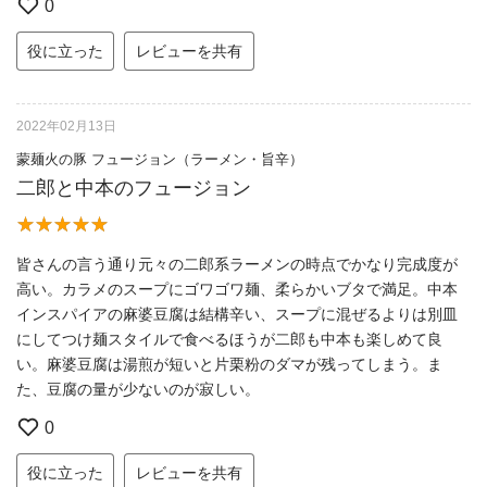
0
役に立った
レビューを共有
2022年02月13日
蒙麺火の豚 フュージョン（ラーメン・旨辛）
二郎と中本のフュージョン
皆さんの言う通り元々の二郎系ラーメンの時点でかなり完成度が
高い。カラメのスープにゴワゴワ麺、柔らかいブタで満足。中本
インスパイアの麻婆豆腐は結構辛い、スープに混ぜるよりは別皿
にしてつけ麺スタイルで食べるほうが二郎も中本も楽しめて良
い。麻婆豆腐は湯煎が短いと片栗粉のダマが残ってしまう。ま
た、豆腐の量が少ないのが寂しい。
0
役に立った
レビューを共有