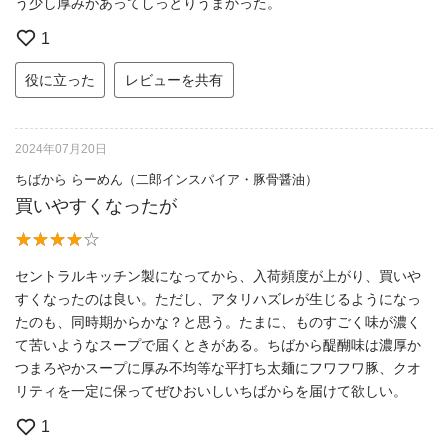
う少し厚みがあってしっとりうまかった。
1
役に立った
レビューを共有
2024年07月20日
ちばから らーめん（二郎インスパイア・豚骨醤油）
買いやすくなったが
セントラルキッチン製になってから、入荷頻度が上がり、買いや
すくなったのは良い。ただし、アタリハズレが生じるようになっ
たのも、同時期からかな？と思う。たまに、ものすごく味が濃く
て苦いようなスープで届くときがある。ちばから醍醐味は濃厚か
つまろやかスープに厚み不均等な平打ち太麺にフワフワ豚、クオ
リティを一定に保ってぜひおいしいちばからを届けて欲しい。
1