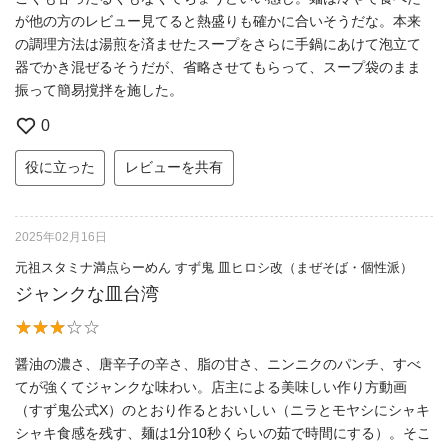
が他の方のレビュー見てると熱盛りも確かに合いそうだな。本来
の調理方法は湯煎を済ませたスープをさらに手鍋にあけて泡立て
器でかき混ぜるそうだが、省略させてもらって、スープ袋のまま
振って簡易撹拌を施した。
0
役に立った
レビューを共有
2025年02月16日
元祖スタミナ満点らーめん すず鬼 皿ヒロシ改（まぜそば・個性派）
ジャンクな皿台湾
醤油の濃さ、唐辛子の辛さ、脂の甘さ、ニンニクのパンチ、すべ
てが強くてジャンクな味わい。店主による美味しい作り方動画
（すず鬼公式X）のとおり作るとおいしい（ニラとモヤシにシャキ
シャキ食感を残す、麺は1分10秒くらいの茹で時間にする）。そこ