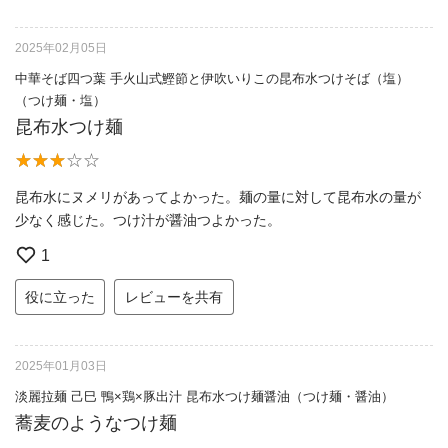
2025年02月05日
中華そば四つ葉 手火山式鰹節と伊吹いりこの昆布水つけそば（塩）
（つけ麺・塩）
昆布水つけ麺
昆布水にヌメリがあってよかった。麺の量に対して昆布水の量が
少なく感じた。つけ汁が醤油つよかった。
1
役に立った
レビューを共有
2025年01月03日
淡麗拉麺 己巳 鴨×鶏×豚出汁 昆布水つけ麺醤油（つけ麺・醤油）
蕎麦のようなつけ麺