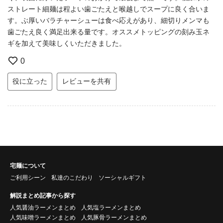
ストレート細麺は程よい歯ごたえと喉越しでスープに良く合いま
す。ぶ厚いバラチャーシューは食べ応えがあり、細切りメンマも
歯ごたえ良く満足出来る量です。オススメトッピングの刻み玉ネ
ギを加えて美味しくいただきました。
0
役に立った
レビューを共有
宅麺について
ご利用シーン
私達のこだわり
ソーシャルギフト
解説まとめ記事から探す
人気醤油ラーメンまとめ
人気塩ラーメンまとめ
人気味噌ラーメンまとめ
人気豚骨ラーメンまとめ