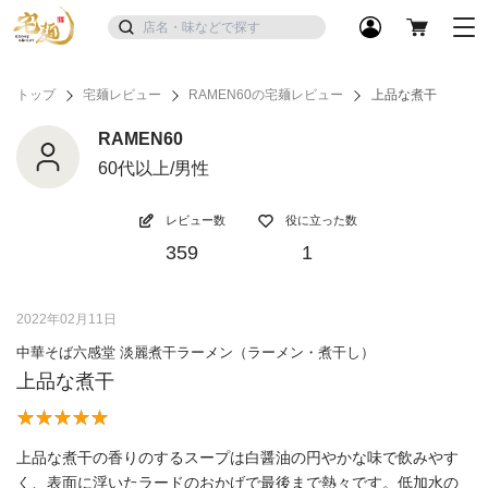
トップ
宅麺レビュー
RAMEN60の宅麺レビュー
上品な煮干
RAMEN60
60代以上/男性
レビュー数
役に立った数
359
1
2022年02月11日
中華そば六感堂 淡麗煮干ラーメン（ラーメン・煮干し）
上品な煮干
上品な煮干の香りのするスープは白醤油の円やかな味で飲みやす
く、表面に浮いたラードのおかげで最後まで熱々です。低加水の