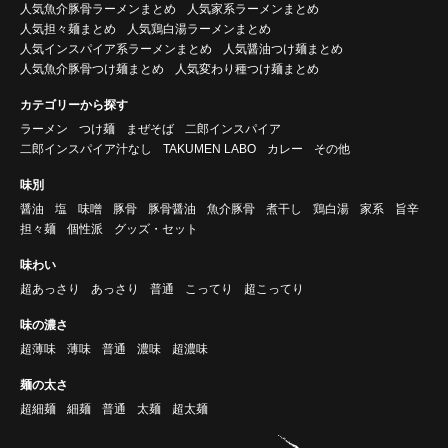
人気魚介豚骨ラーメンまとめ
人気家系ラーメンまとめ
人気担々麺まとめ
人気鶏白湯ラーメンまとめ
人気インスパイア系ラーメンまとめ
人気醤油つけ麺まとめ
人気魚介豚骨つけ麺まとめ
人気変わり種つけ麺まとめ
カテゴリーから探す
ラーメン
つけ麺
まぜそば
二郎インスパイア
二郎インスパイア汁なし
TAKUMEN LABO
カレー
その他
味別
醤油
塩
味噌
豚骨
豚骨醤油
魚介豚骨
煮干し
鶏白湯
家系
旨辛
担々麺
個性派
グッズ・セット
味わい
超あっさり
あっさり
普通
こってり
超こってり
味の濃さ
超薄味
薄味
普通
濃味
超濃味
麺の太さ
超細麺
細麺
普通
太麺
超太麺