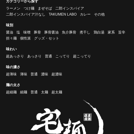
カテゴリーから探す
ラーメン
つけ麺
まぜそば
二郎インスパイア
二郎インスパイア汁なし
TAKUMEN LABO
カレー
その他
味別
醤油
塩
味噌
豚骨
豚骨醤油
魚介豚骨
煮干し
鶏白湯
家系
旨辛
担々麺
個性派
グッズ・セット
味わい
超あっさり
あっさり
普通
こってり
超こってり
味の濃さ
超薄味
薄味
普通
濃味
超濃味
麺の太さ
超細麺
細麺
普通
太麺
超太麺