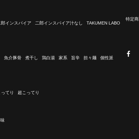
特定商
二郎インスパイア
二郎インスパイア汁なし
TAKUMEN LABO
油
魚介豚骨
煮干し
鶏白湯
家系
旨辛
担々麺
個性派
こってり
超こってり
濃味