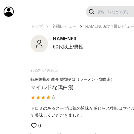
トップ
宅麺レビュー
RAMEN60の宅麺レビュ
RAMEN60
60代以上/男性
2022年04月16日
特級鶏蕎麦 龍介 純鶏そば（ラーメン・鶏白湯）
マイルドな鶏白湯
トロミのあるスープは鶏の旨味が感じられ後味はマイ
て美味しくいただきました。
0