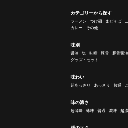
カテゴリーから探す
ラーメン
つけ麺
まぜそば
カレー
その他
味別
醤油
塩
味噌
豚骨
豚骨醤
グッズ・セット
味わい
超あっさり
あっさり
普通
味の濃さ
超薄味
薄味
普通
濃味
超
麺の太さ