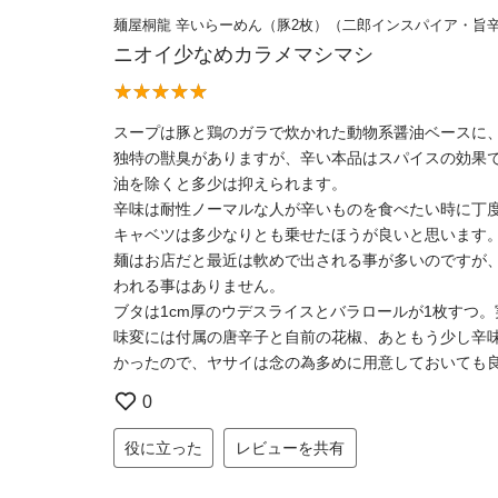
麺屋桐龍 辛いらーめん（豚2枚）（二郎インスパイア・旨
ニオイ少なめカラメマシマシ
スープは豚と鶏のガラで炊かれた動物系醤油ベースに
独特の獣臭がありますが、辛い本品はスパイスの効果
油を除くと多少は抑えられます。
辛味は耐性ノーマルな人が辛いものを食べたい時に丁
キャベツは多少なりとも乗せたほうが良いと思います
麺はお店だと最近は軟めで出される事が多いのですが
われる事はありません。
ブタは1cm厚のウデスライスとバラロールが1枚すつ
味変には付属の唐辛子と自前の花椒、あともう少し辛
かったので、ヤサイは念の為多めに用意しておいても
0
役に立った
レビューを共有