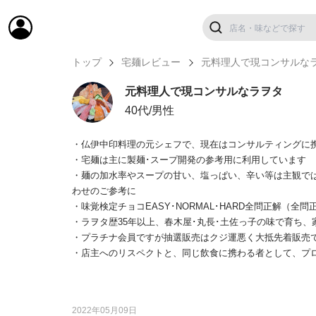
トップ
宅麺レビュー
元料理人で現コンサルな
元料理人で現コンサルなラヲタ
40代/男性
・仏伊中印料理の元シェフで、現在はコンサルティングに
・宅麺は主に製麺･スープ開発の参考用に利用しています
・麺の加水率やスープの甘い、塩っぱい、辛い等は主観で
わせのご参考に
・味覚検定チョコEASY･NORMAL･HARD全問正解（全問
・ラヲタ歴35年以上、春木屋･丸長･土佐っ子の味で育ち
・プラチナ会員ですが抽選販売はクジ運悪く大抵先着販売
・店主へのリスペクトと、同じ飲食に携わる者として、プ
2022年05月09日