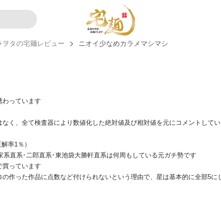
ラヲタの宅麺レビュー
ニオイ少なめカラメマシマシ
携わっています
はなく、全て検査器により数値化した絶対値及び相対値を元にコメントしてい
正解率1％）
、家系直系･二郎直系･東池袋大勝軒直系は何周もしている元ガチ勢です
で買っています
ロの作った作品に点数など付けられないという理由で、星は基本的に全部5に