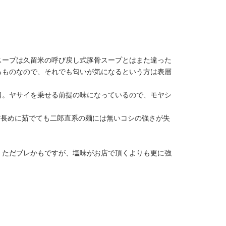
スープは久留米の呼び戻し式豚骨スープとはまた違った
るものなので、それでも匂いが気になるという方は表層
口。ヤサイを乗せる前提の味になっているので、モヤシ
だ長めに茹でても二郎直系の麺には無いコシの強さが失
。ただブレかもですが、塩味がお店で頂くよりも更に強