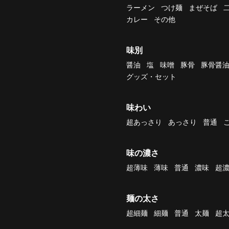
ラーメン
つけ麺
まぜそば
カレー
その他
味別
醤油
塩
味噌
豚骨
豚骨醤
グッズ・セット
味わい
超あっさり
あっさり
普通
味の濃さ
超薄味
薄味
普通
濃味
超
麺の太さ
超細麺
細麺
普通
太麺
超