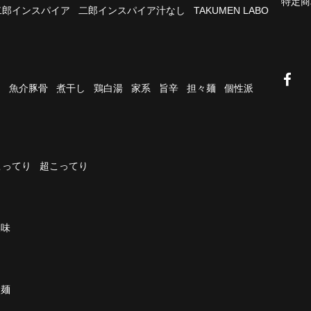
特定商
二郎インスパイア
二郎インスパイア汁なし
TAKUMEN LABO
油
魚介豚骨
煮干し
鶏白湯
家系
旨辛
担々麺
個性派
こってり
超こってり
濃味
太麺