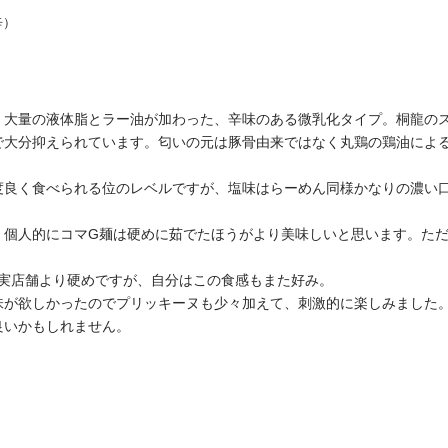
辛）
、大量の液体脂とラー油が加わった、辛味のある微乳化タイプ。桐龍の
で大分抑えられています。匂いの元は豚骨由来ではなく丸鶏の鶏油によ
度良く食べられる位のレベルですが、塩味はらーめん同様かなりの濃い
。
、個人的にコマG麺は硬めに茹でたほうがより美味しいと思います。た
。実店舗より硬めですが、自分はこの食感もまた好み。
味が欲しかったのでプリッキーヌも少々加えて、刺激的に楽しみました
良いかもしれません。