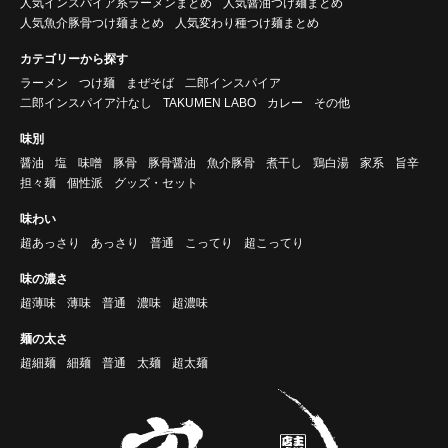
人気インスパイア系ラーメンまとめ
人気醤油つけ麺まとめ
人気魚介豚骨つけ麺まとめ
人気変わり種つけ麺まとめ
カテゴリーから探す
ラーメン
つけ麺
まぜそば
二郎インスパイア
二郎インスパイア汁なし
TAKUMEN LABO
カレー
その他
味別
醤油
塩
味噌
豚骨
豚骨醤油
魚介豚骨
煮干し
鶏白湯
家系
旨辛
担々麺
個性派
グッズ・セット
味わい
超あっさり
あっさり
普通
こってり
超こってり
味の濃さ
超薄味
薄味
普通
濃味
超濃味
麺の太さ
超細麺
細麺
普通
太麺
超太麺