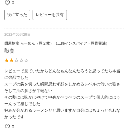
0
役に立った
レビューを共有
2022年05月29日
麺屋桐龍 らーめん（豚２枚）（二郎インスパイア・豚骨醤油）
獣臭
レビューで見ていたからどんなもんなんだろうと思ってたら本当
に強烈でした
スープの袋を切った瞬間思わず顔をしかめるレベルの匂いの強さ
そして油の多さが半端ない
その割には味がぼやけて中身がペラペラのスープで個人的にはう
ーんって感じでした
好みが分かれるラーメンだと思いますが自分にはちょっと合わな
かったです
0