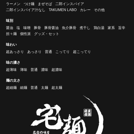
ラーメン
つけ麺
まぜそば
二郎インスパイア
二郎インスパイア汁なし
TAKUMEN LABO
カレー
その他
味別
醤油
塩
味噌
豚骨
豚骨醤油
魚介豚骨
煮干し
鶏白湯
家系
旨辛
担々麺
個性派
グッズ・セット
味わい
超あっさり
あっさり
普通
こってり
超こってり
味の濃さ
超薄味
薄味
普通
濃味
超濃味
麺の太さ
超細麺
細麺
普通
太麺
超太麺