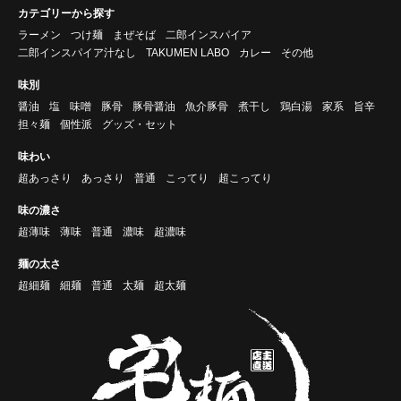
カテゴリーから探す
ラーメン
つけ麺
まぜそば
二郎インスパイア
二郎インスパイア汁なし
TAKUMEN LABO
カレー
その他
味別
醤油
塩
味噌
豚骨
豚骨醤油
魚介豚骨
煮干し
鶏白湯
家系
旨辛
担々麺
個性派
グッズ・セット
味わい
超あっさり
あっさり
普通
こってり
超こってり
味の濃さ
超薄味
薄味
普通
濃味
超濃味
麺の太さ
超細麺
細麺
普通
太麺
超太麺