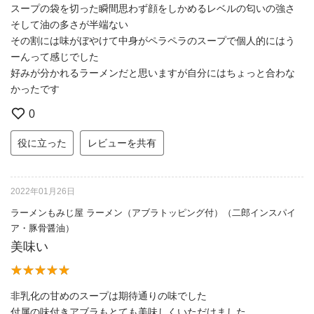
スープの袋を切った瞬間思わず顔をしかめるレベルの匂いの強さ
そして油の多さが半端ない
その割には味がぼやけて中身がペラペラのスープで個人的にはう
ーんって感じでした
好みが分かれるラーメンだと思いますが自分にはちょっと合わな
かったです
0
役に立った
レビューを共有
2022年01月26日
ラーメンもみじ屋 ラーメン（アブラトッピング付）（二郎インスパイ
ア・豚骨醤油）
美味い
非乳化の甘めのスープは期待通りの味でした
付属の味付きアブラもとても美味しくいただけました