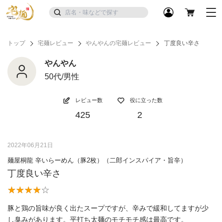
トップ
宅麺レビュー
やんやんの宅麺レビュー
丁度良い辛さ
やんやん
50代/男性
レビュー数
役に立った数
425
2
2022年06月21日
麺屋桐龍 辛いらーめん（豚2枚）（二郎インスパイア・旨辛）
丁度良い辛さ
豚と鶏の旨味が良く出たスープですが、辛みで緩和してますが少
し臭みがあります。平打ち太麺のモチモチ感は最高です。