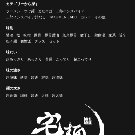
カテゴリーから探す
ラーメン
つけ麺
まぜそば
二郎インスパイア
二郎インスパイア汁なし
TAKUMEN LABO
カレー
その他
味別
醤油
塩
味噌
豚骨
豚骨醤油
魚介豚骨
煮干し
鶏白湯
家系
旨辛
担々麺
個性派
グッズ・セット
味わい
超あっさり
あっさり
普通
こってり
超こってり
味の濃さ
超薄味
薄味
普通
濃味
超濃味
麺の太さ
超細麺
細麺
普通
太麺
超太麺