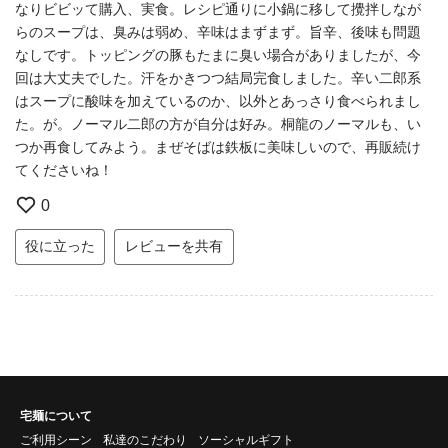
なりビビッて購入、実食。レシピ通りに小鍋に移して攪拌しなが
らのスープは、臭みは弱め、辛味はまずまず。旨辛、後味も問題
なしです。トッピングの豚もたまに臭い場合がありましたが、今
回は大丈夫でした。汗をかきつつ結局完食しました。辛い二郎系
はスープに酸味を加えているのか、以外とあっさり食べられまし
た。が。ノーマル二郎の方が自分は好み。桐龍のノーマルも、い
つか再食してみよう。まぜそばは鉄板に美味しいので、再販続け
てくださいね！
0
役に立った
レビューを共有
宅麺について
ご利用シーン
私達のこだわり
ソーシャルギフト