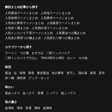
解説まとめ記事から探す
人気醤油ラーメンまとめ
人気塩ラーメンまとめ
人気味噌ラーメンまとめ
人気豚骨ラーメンまとめ
人気魚介豚骨ラーメンまとめ
人気家系ラーメンまとめ
人気担々麺まとめ
人気鶏白湯ラーメンまとめ
人気インスパイア系ラーメンまとめ
人気醤油つけ麺まとめ
人気魚介豚骨つけ麺まとめ
人気変わり種つけ麺まとめ
カテゴリーから探す
ラーメン
つけ麺
まぜそば
二郎インスパイア
二郎インスパイア汁なし
TAKUMEN LABO
カレー
その他
味別
醤油
塩
味噌
豚骨
豚骨醤油
魚介豚骨
煮干し
鶏白湯
家系
旨辛
担々麺
個性派
グッズ・セット
味わい
超あっさり
あっさり
普通
こってり
超こってり
味の濃さ
超薄味
薄味
普通
濃味
超濃味