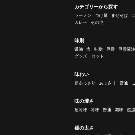
カテゴリーから探す
ラーメン
つけ麺
まぜそば
カレー
その他
味別
醤油
塩
味噌
豚骨
豚骨醤
グッズ・セット
味わい
超あっさり
あっさり
普通
味の濃さ
超薄味
薄味
普通
濃味
超
麺の太さ