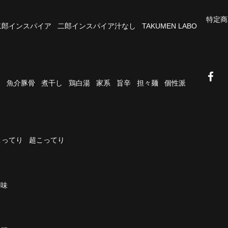
特定商
二郎インスパイア
二郎インスパイア汁なし
TAKUMEN LABO
油
魚介豚骨
煮干し
鶏白湯
家系
旨辛
担々麺
個性派
こってり
超こってり
濃味