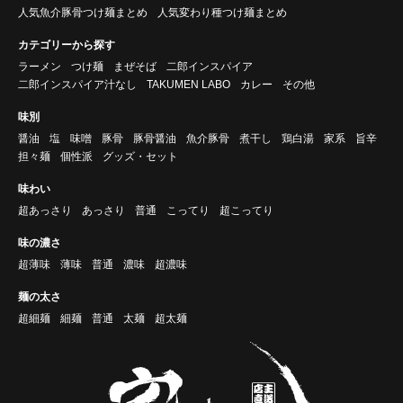
人気魚介豚骨つけ麺まとめ
人気変わり種つけ麺まとめ
カテゴリーから探す
ラーメン
つけ麺
まぜそば
二郎インスパイア
二郎インスパイア汁なし
TAKUMEN LABO
カレー
その他
味別
醤油
塩
味噌
豚骨
豚骨醤油
魚介豚骨
煮干し
鶏白湯
家系
旨辛
担々麺
個性派
グッズ・セット
味わい
超あっさり
あっさり
普通
こってり
超こってり
味の濃さ
超薄味
薄味
普通
濃味
超濃味
麺の太さ
超細麺
細麺
普通
太麺
超太麺