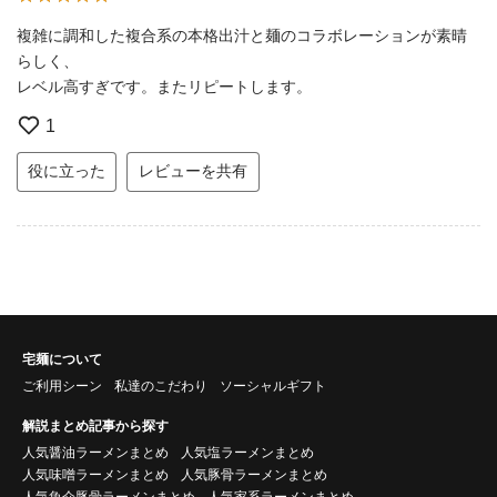
複雑に調和した複合系の本格出汁と麺のコラボレーションが素晴
らしく、
レベル高すぎです。またリピートします。
1
役に立った
レビューを共有
宅麺について
ご利用シーン
私達のこだわり
ソーシャルギフト
解説まとめ記事から探す
人気醤油ラーメンまとめ
人気塩ラーメンまとめ
人気味噌ラーメンまとめ
人気豚骨ラーメンまとめ
人気魚介豚骨ラーメンまとめ
人気家系ラーメンまとめ