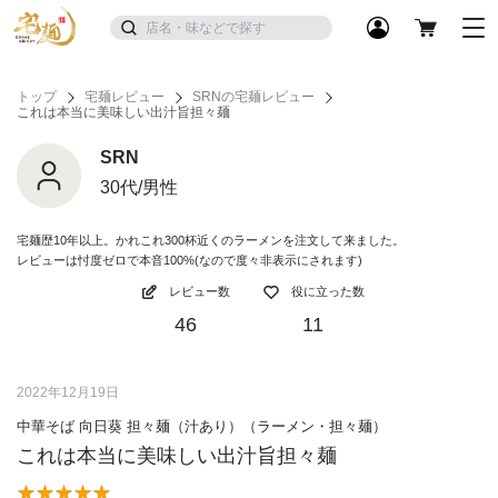
トップ
宅麺レビュー
SRNの宅麺レビュー
これは本当に美味しい出汁旨担々麺
SRN
30代/男性
宅麺歴10年以上。かれこれ300杯近くのラーメンを注文して来ました。
レビューは忖度ゼロで本音100%(なので度々非表示にされます)
レビュー数
役に立った数
46
11
2022年12月19日
中華そば 向日葵 担々麺（汁あり）（ラーメン・担々麺）
これは本当に美味しい出汁旨担々麺