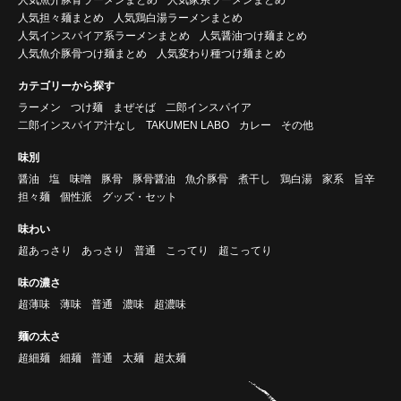
人気担々麺まとめ
人気鶏白湯ラーメンまとめ
人気インスパイア系ラーメンまとめ
人気醤油つけ麺まとめ
人気魚介豚骨つけ麺まとめ
人気変わり種つけ麺まとめ
カテゴリーから探す
ラーメン
つけ麺
まぜそば
二郎インスパイア
二郎インスパイア汁なし
TAKUMEN LABO
カレー
その他
味別
醤油
塩
味噌
豚骨
豚骨醤油
魚介豚骨
煮干し
鶏白湯
家系
旨辛
担々麺
個性派
グッズ・セット
味わい
超あっさり
あっさり
普通
こってり
超こってり
味の濃さ
超薄味
薄味
普通
濃味
超濃味
麺の太さ
超細麺
細麺
普通
太麺
超太麺