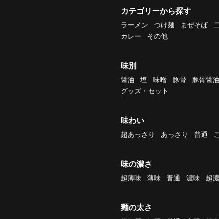
カテゴリーから探す
ラーメン
つけ麺
まぜそば
カレー
その他
味別
醤油
塩
味噌
豚骨
豚骨醤
グッズ・セット
味わい
超あっさり
あっさり
普通
味の濃さ
超薄味
薄味
普通
濃味
超
麺の太さ