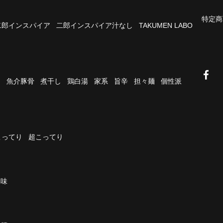
特定商
二郎インスパイア
二郎インスパイア汁なし
TAKUMEN LABO
油
魚介豚骨
煮干し
鶏白湯
家系
旨辛
担々麺
個性派
こってり
超こってり
濃味