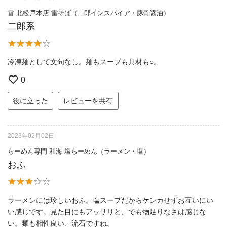
雷 北松戸本店 雷そば（二郎インスパイア・豚骨醤油）
二郎系
冷凍麺として文句なし。麺もスープも具材も○。
0
役に立った
レビューを共有
2023年02月02日
らーめん専門 和海 塩らーめん（ラーメン・塩）
おふ
ラーメンには珍しいおふ。塩スープだからケンカせずお互いにい
い感じです。見た目にもアッサリと、でも物足りなさは感じな
い。麺も相性良い、流石ですね。