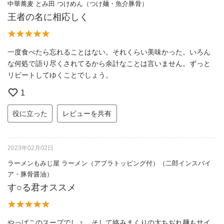
中華蕎麦 とみ田 つけめん（つけ麺・魚介豚骨）
王者の名に相応しく
一度食べたら忘れることはない。それくらい美味かった。いろん
な何処で語り尽くされてるから余計なことは言いません。ずっと
リピートしてゆくことでしょう。
1
役に立った
レビューを共有
2023年02月02日
ラーメンもみじ屋 ラーメン（アブラトッピング付）（二郎インスパイ
ア・豚骨醤油）
す○る君オススメ
やっぱこのスープでしょ。そして絡みまくりの太ちぢれ麺もサイ