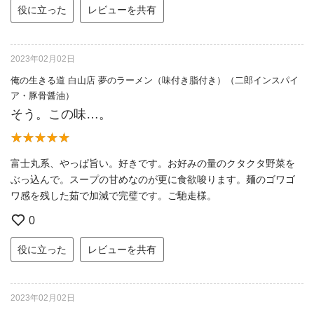
役に立った
レビューを共有
2023年02月02日
俺の生きる道 白山店 夢のラーメン（味付き脂付き）（二郎インスパイ
ア・豚骨醤油）
そう。この味…。
富士丸系、やっぱ旨い。好きです。お好みの量のクタクタ野菜を
ぶっ込んで。スープの甘めなのが更に食欲唆ります。麺のゴワゴ
ワ感を残した茹で加減で完璧です。ご馳走様。
0
役に立った
レビューを共有
2023年02月02日