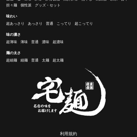
担々麺
個性派
グッズ・セット
味わい
超あっさり
あっさり
普通
こってり
超こってり
味の濃さ
超薄味
薄味
普通
濃味
超濃味
麺の太さ
超細麺
細麺
普通
太麺
超太麺
利用規約