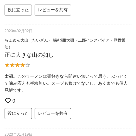
役に立った
レビューを共有
2023年02月02日
らぁめん大山（たいざん） 噛む麺!大麺（二郎インスパイア・豚骨醤
油）
正に大きな山の如し
太麺。このラーメンは麺好きなら間違い無いって思う。ぶっとく
て噛み応えも半端無い。スープも負けてないし。あくまでも個人
見解です。
0
役に立った
レビューを共有
2023年01月19日