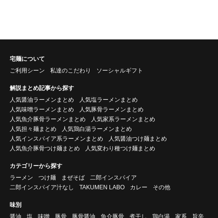
宅麺について
ご利用シーン
私達のこだわり
ソーシャルギフト
解説まとめ記事から探す
人気醤油ラーメンまとめ
人気塩ラーメンまとめ
人気味噌ラーメンまとめ
人気豚骨ラーメンまとめ
人気魚介豚骨ラーメンまとめ
人気家系ラーメンまとめ
人気担々麺まとめ
人気鶏白湯ラーメンまとめ
人気インスパイア系ラーメンまとめ
人気醤油つけ麺まとめ
人気魚介豚骨つけ麺まとめ
人気変わり種つけ麺まとめ
カテゴリーから探す
ラーメン
つけ麺
まぜそば
二郎インスパイア
二郎インスパイア汁なし
TAKUMEN LABO
カレー
その他
味別
醤油
塩
味噌
豚骨
豚骨醤油
魚介豚骨
煮干し
鶏白湯
家系
旨辛