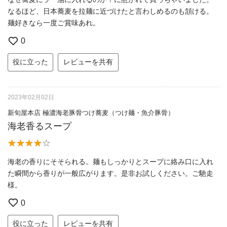
なるほど、日本蕎麦を拉麺に近づけたと言わしめるのも頷ける。
麺好きなら一度ご賞味あれ。
0
役に立った
レビューを共有
2023年02月02日
新旬屋本店 極濃海老豚骨つけ蕎麦（つけ麺・魚介豚骨）
海老香るスープ
海老の香りにそそられる。麺もしっかりとスープに絡み口に入れ
た瞬間から香りが一般広がります。是非お試しください。ご馳走
様。
0
役に立った
レビューを共有