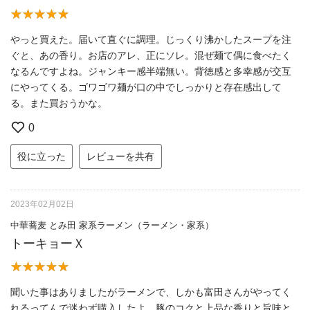
やっと買えた。届いて直ぐに調理。じっくり沸かしたスープを注
ぐと、あの香り。お店のアレ、正にソレ。混ぜ麺て偶に食べたく
なるんですよね。ジャンキー感半端無い。背徳感と多幸感が交互
にやってくる。ゴワゴワ麺が口の中でしっかりと存在感出して
る。また買おうかな。
0
役に立った
レビューを共有
2023年02月02日
中華蕎麦 とみ田 家系ラーメン（ラーメン・家系）
トーキョーＸ
聞いた事はありましたがラーメンで、しかも富田さんがやってく
れるってんで迷わず購入したよ。豚のコクと上品な香りと旨味と