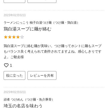
2023年02月02日
ラーメンにっこう 柚子白湯つけ麺（つけ麺・鶏白湯）
鶏白湯スープに麺が絡む
鶏白湯スープに絡む麺が美味い。つけ麺ってホントに麺もスープ
もバランス良く考えられて創作されてますよね。感心しきりです
よ。ご馳走様
1
役に立った
レビューを共有
2023年02月02日
頑者 つけめん（つけ麺・魚介豚骨）
埼玉の名店を味わう