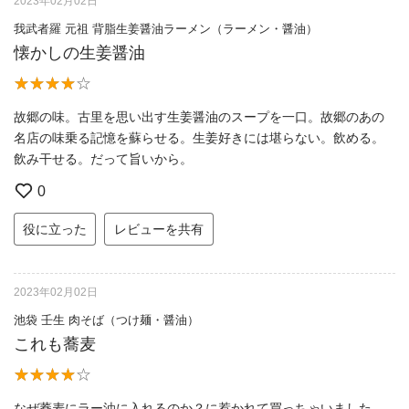
2023年02月02日
我武者羅 元祖 背脂生姜醤油ラーメン（ラーメン・醤油）
懐かしの生姜醤油
故郷の味。古里を思い出す生姜醤油のスープを一口。故郷のあの
名店の味乗る記憶を蘇らせる。生姜好きには堪らない。飲める。
飲み干せる。だって旨いから。
0
役に立った
レビューを共有
2023年02月02日
池袋 壬生 肉そば（つけ麺・醤油）
これも蕎麦
なぜ蕎麦にラー油に入れるのか？に惹かれて買っちゃいました。