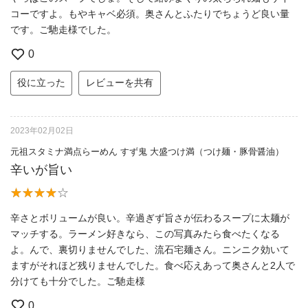
コーですよ。もやキャベ必須。奥さんとふたりでちょうど良い量
です。ご馳走様でした。
0
役に立った
レビューを共有
2023年02月02日
元祖スタミナ満点らーめん すず鬼 大盛つけ満（つけ麺・豚骨醤油）
辛いが旨い
辛さとボリュームが良い。辛過ぎず旨さが伝わるスープに太麺が
マッチする。ラーメン好きなら、この写真みたら食べたくなる
よ。んで、裏切りませんでした、流石宅麺さん。ニンニク効いて
ますがそれほど残りませんでした。食べ応えあって奥さんと2人で
分けても十分でした。ご馳走様
0