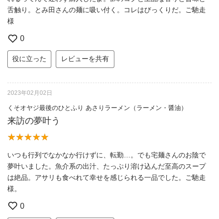
舌触り。とみ田さんの麺に吸い付く。コレはびっくりだ。ご馳走
様
0
役に立った
レビューを共有
2023年02月02日
くそオヤジ最後のひとふり あさりラーメン（ラーメン・醤油）
来訪の夢叶う
いつも行列でなかなか行けずに、転勤…。でも宅麺さんのお陰で
夢叶いました。魚介系の出汁、たっぷり溶け込んだ至高のスープ
は絶品。アサリも食べれて幸せを感じられる一品でした。ご馳走
様。
0