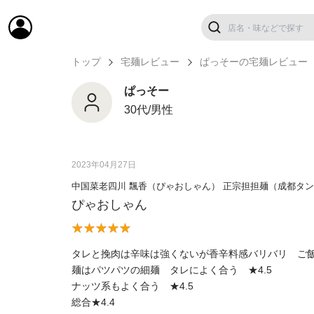
トップ
宅麺レビュー
ぱっそーの宅麺レビュー
ぱっそー
30代/男性
2023年04月27日
中国菜老四川 飄香（ぴゃおしゃん） 正宗担担麺（成都タ
ぴゃおしゃん
タレと挽肉は辛味は強くないが香辛料感バリバリ ご飯
麺はパツパツの細麺 タレによく合う ★4.5
ナッツ系もよく合う ★4.5
総合★4.4