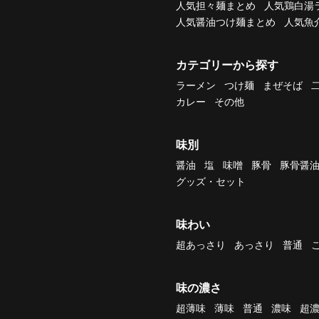
人気担々麺まとめ
人気鶏白湯
人気醤油つけ麺まとめ
人気魚
カテゴリーから探す
ラーメン
つけ麺
まぜそば
カレー
その他
味別
醤油
塩
味噌
豚骨
豚骨醤
グッズ・セット
味わい
超あっさり
あっさり
普通
味の濃さ
超薄味
薄味
普通
濃味
超