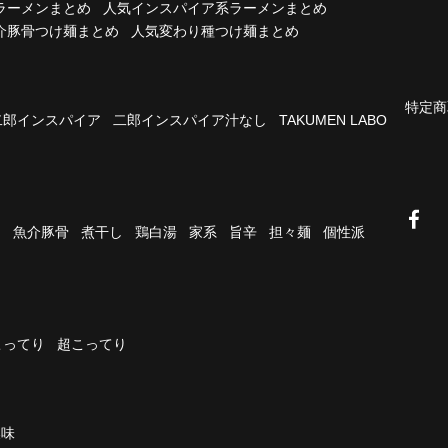
ラーメンまとめ
人気インスパイア系ラーメンまとめ
介豚骨つけ麺まとめ
人気変わり種つけ麺まとめ
特定商
二郎インスパイア
二郎インスパイア汁なし
TAKUMEN LABO
油
魚介豚骨
煮干し
鶏白湯
家系
旨辛
担々麺
個性派
こってり
超こってり
濃味