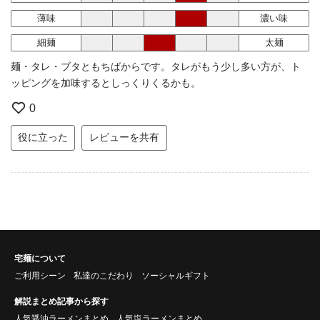
薄味
濃い味
細麺
太麺
麺・タレ・ブタともちばからです。タレがもう少し多い方が、ト
ッピングを加味するとしっくりくるかも。
0
役に立った
レビューを共有
宅麺について
ご利用シーン
私達のこだわり
ソーシャルギフト
解説まとめ記事から探す
人気醤油ラーメンまとめ
人気塩ラーメンまとめ