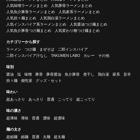
人気味噌ラーメンまとめ
人気豚骨ラーメンまとめ
人気魚介豚骨ラーメンまとめ
人気家系ラーメンまとめ
人気担々麺まとめ
人気鶏白湯ラーメンまとめ
人気インスパイア系ラーメンまとめ
人気醤油つけ麺まとめ
人気魚介豚骨つけ麺まとめ
人気変わり種つけ麺まとめ
カテゴリーから探す
ラーメン
つけ麺
まぜそば
二郎インスパイア
二郎インスパイア汁なし
TAKUMEN LABO
カレー
その他
味別
醤油
塩
味噌
豚骨
豚骨醤油
魚介豚骨
煮干し
鶏白湯
家系
旨辛
担々麺
個性派
グッズ・セット
味わい
超あっさり
あっさり
普通
こってり
超こってり
味の濃さ
超薄味
薄味
普通
濃味
超濃味
麺の太さ
超細麺
細麺
普通
太麺
超太麺