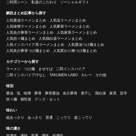
ご利用シーン
私達のこだわり
ソーシャルギフト
解説まとめ記事から探す
人気醤油ラーメンまとめ
人気塩ラーメンまとめ
人気味噌ラーメンまとめ
人気豚骨ラーメンまとめ
人気魚介豚骨ラーメンまとめ
人気家系ラーメンまとめ
人気担々麺まとめ
人気鶏白湯ラーメンまとめ
人気インスパイア系ラーメンまとめ
人気醤油つけ麺まとめ
人気魚介豚骨つけ麺まとめ
人気変わり種つけ麺まとめ
カテゴリーから探す
ラーメン
つけ麺
まぜそば
二郎インスパイア
二郎インスパイア汁なし
TAKUMEN LABO
カレー
その他
味別
醤油
塩
味噌
豚骨
豚骨醤油
魚介豚骨
煮干し
鶏白湯
家系
旨辛
担々麺
個性派
グッズ・セット
味わい
超あっさり
あっさり
普通
こってり
超こってり
味の濃さ
超薄味
薄味
普通
濃味
超濃味