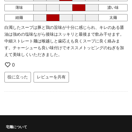
薄味
濃い味
細麺
太麺
白濁したスープは豚と鶏の旨味が十分に感じられ、キレのある醤
油は強めの塩味ながら後味はスッキリと最後まで飲み干せます。
中細ストレート麺は喉越しと歯応えも良くスープに良く絡みま
す。チャーシューも良い味付けでオススメトッピングのねぎを加
えて美味しくいただきました。
0
役に立った
レビューを共有
宅麺について