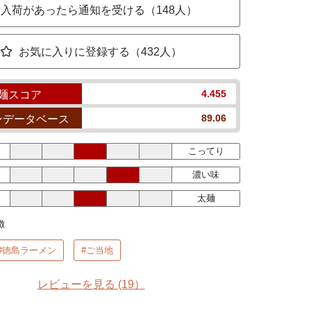
入荷があったら通知を受ける（148人）
お気に入りに登録する（432人）
4.455
麺スコア
89.06
ンデータベース
こってり
濃い味
太麺
徴
#徳島ラーメン
#ご当地
レビューを見る
(19）