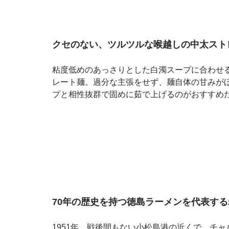
クセのない、ツルツルな喉越しの中太スト
粘度低めのあっさりとした白濁スープに合わせ
レート麺。過分な主張をせず、麺自体の甘みが
プと相性抜群で固めに茹で上げるのがおすすめ
70年の歴史を持つ徳島ラーメンを代表する
1951年、戦後間もない小松島港の近くで、チ