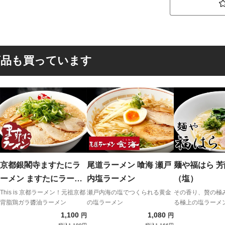
商品も買っています
京都銀閣寺ますたにラ
尾道ラーメン 喰海 瀬戸
麺や福はら 
ーメン ますたにラーメ
内塩ラーメン
（塩）
ン（大盛り・チャーシ
This is 京都ラーメン！元祖京都
瀬戸内海の塩でつくられる黄金
その香り、贅の極
背脂鶏ガラ醬油ラーメン
の塩ラーメン
る極上の塩ラーメ
ュー5枚）
て『宅麺.com』
1,100
1,080
円
円