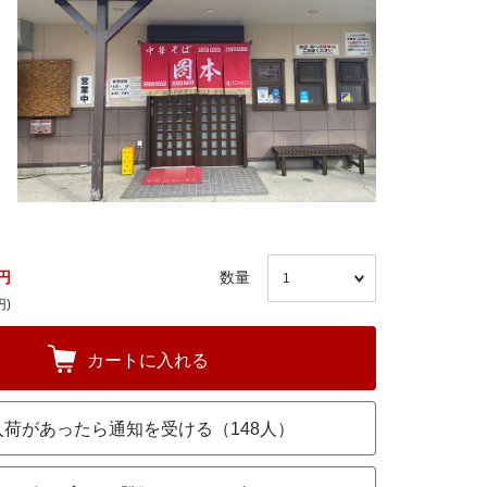
円
数量
円)
カートに入れる
入荷があったら通知を受ける（148人）