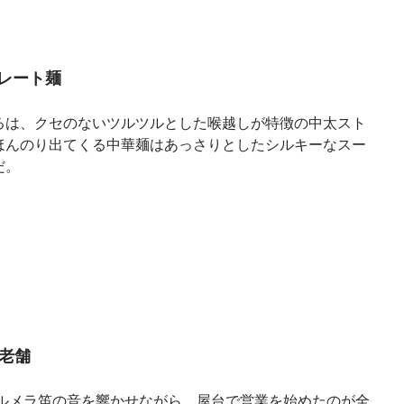
レート麺
るは、クセのないツルツルとした喉越しが特徴の中太スト
ほんのり出てくる中華麺はあっさりとしたシルキーなスー
だ。
老舗
ャルメラ笛の音を響かせながら、屋台で営業を始めたのが全