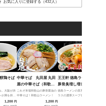
お気に入りに登録する（432人）
王者
徳島
へ殴
芳醇鶏そば
中華そば 丸田屋 丸田
王王軒 徳島ラーメン並
屋の中華そば（和歌山
豚骨臭増し増し
ラーメン）
み。大阪が誇
これぞ本場和歌山の豚骨醤油の
徳島ラーメンの茶系！トップク
ンが満を持し
中華そば！和歌山ラーメン！
ラスの濃厚スープをご堪能あれ
に登場。
1,200
1,200
1,100
円
円
円