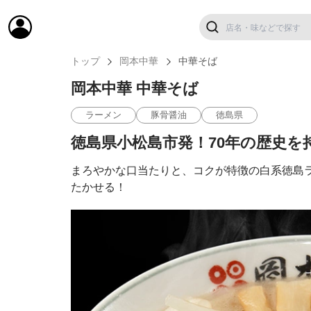
トップ
岡本中華
中華そば
岡本中華 中華そば
ラーメン
豚骨醤油
徳島県
徳島県小松島市発！70年の歴史を
まろやかな口当たりと、コクが特徴の白系徳島
たかせる！