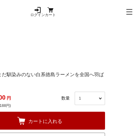
ログイン
カート
まだ馴染みのない白系徳島ラーメンを全国へ羽ば
00
円
数量
188円)
カートに入れる