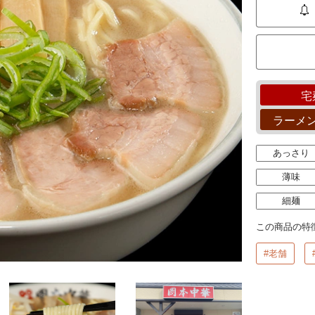
宅
ラーメ
あっさり
薄味
細麺
この商品の特
#老舗