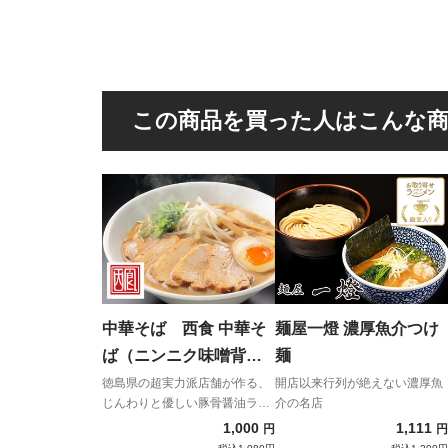
この商品を買った人はこんな
中華そば 西食 中華そ
麺屋一燈 濃厚魚介つけ
ば（ニンニク味噌背脂
麺
付）
徳島県の超実力派店舗が作る、
開店以来行列が絶えない濃厚魚
じんわりと優しい豚骨醤油ラー
介の名店
メン！！
1,000
1,111
円
円