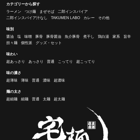
カテゴリーから探す
ラーメン
つけ麺
まぜそば
二郎インスパイア
二郎インスパイア汁なし
TAKUMEN LABO
カレー
その他
味別
醤油
塩
味噌
豚骨
豚骨醤油
魚介豚骨
煮干し
鶏白湯
家系
旨辛
担々麺
個性派
グッズ・セット
味わい
超あっさり
あっさり
普通
こってり
超こってり
味の濃さ
超薄味
薄味
普通
濃味
超濃味
麺の太さ
超細麺
細麺
普通
太麺
超太麺