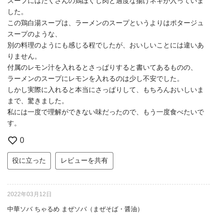
スープにはたくさんの鶏ほぐし肉と適度な揚げネギが入っていま
した。
この鶏白湯スープは、ラーメンのスープというよりはポタージュ
スープのような、
別の料理のようにも感じる程でしたが、おいしいことには違いあ
りません。
付属のレモン汁を入れるとさっぱりすると書いてあるものの、
ラーメンのスープにレモンを入れるのは少し不安でした。
しかし実際に入れると本当にさっぱりして、もちろんおいしいま
まで、驚きました。
私には一度で理解ができない味だったので、もう一度食べたいで
す。
0
役に立った
レビューを共有
2022年03月12日
中華ソバ ちゃるめ まぜソバ（まぜそば・醤油）