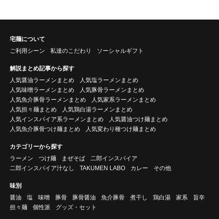
宅麺について
ご利用シーン
私達のこだわり
ソーシャルギフト
解説まとめ記事から探す
人気醤油ラーメンまとめ
人気塩ラーメンまとめ
人気味噌ラーメンまとめ
人気豚骨ラーメンまとめ
人気魚介豚骨ラーメンまとめ
人気家系ラーメンまとめ
人気担々麺まとめ
人気鶏白湯ラーメンまとめ
人気インスパイア系ラーメンまとめ
人気醤油つけ麺まとめ
人気魚介豚骨つけ麺まとめ
人気変わり種つけ麺まとめ
カテゴリーから探す
ラーメン
つけ麺
まぜそば
二郎インスパイア
二郎インスパイア汁なし
TAKUMEN LABO
カレー
その他
味別
醤油
塩
味噌
豚骨
豚骨醤油
魚介豚骨
煮干し
鶏白湯
家系
旨辛
担々麺
個性派
グッズ・セット