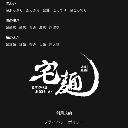
味わい
超あっさり
あっさり
普通
こってり
超こってり
味の濃さ
超薄味
薄味
普通
濃味
超濃味
麺の太さ
超細麺
細麺
普通
太麺
超太麺
利用規約
プライバシーポリシー