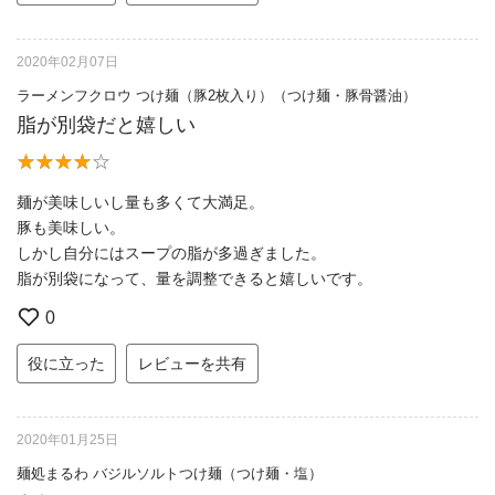
2020年02月07日
ラーメンフクロウ つけ麺（豚2枚入り）（つけ麺・豚骨醤油）
脂が別袋だと嬉しい
麺が美味しいし量も多くて大満足。
豚も美味しい。
しかし自分にはスープの脂が多過ぎました。
脂が別袋になって、量を調整できると嬉しいです。
0
役に立った
レビューを共有
2020年01月25日
麺処まるわ バジルソルトつけ麺（つけ麺・塩）