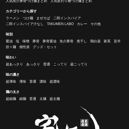
人気魚介豚骨つけ麺まとめ
人気変わり種つけ麺まとめ
カテゴリーから探す
ラーメン
つけ麺
まぜそば
二郎インスパイア
二郎インスパイア汁なし
TAKUMEN LABO
カレー
その他
味別
醤油
塩
味噌
豚骨
豚骨醤油
魚介豚骨
煮干し
鶏白湯
家系
旨辛
担々麺
個性派
グッズ・セット
味わい
超あっさり
あっさり
普通
こってり
超こってり
味の濃さ
超薄味
薄味
普通
濃味
超濃味
麺の太さ
超細麺
細麺
普通
太麺
超太麺