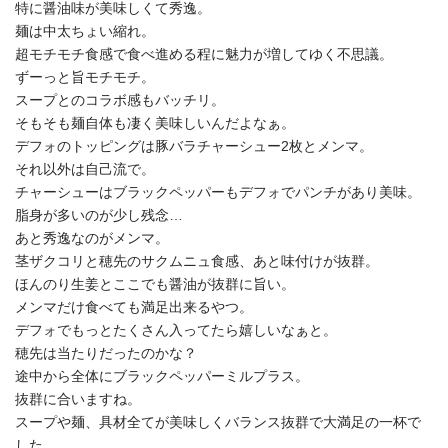
特に醤油味が美味しくて秀逸。
麺は中太ちょい縮れ。
超モチモチ食感で食べ進める程に魅力が増してゆく不思議。
ずーっと旨モチモチ。
スープとのコラボ感もバッチリ。
そもそも麺自体も凄く美味しいんだよなぁ。
デフォのトッピングは豚バラチャーシュー2枚とメンマ。
それ以外は自己流で。
チャーシューはブラックペッパーもデフォでパンチがあり美味。
脂身が多いのが少し残念…
あと秀逸なのがメンマ。
茎ザクコリと穂先のサクムニュ食感、あと味付けが抜群。
ほんのり生姜とここでも醤油が抜群に旨い。
メンマだけ食べても満足出来るやつ。
デフォでもっとたくさん入ってたら嬉しいなぁと。
穂先は当たりだったのかな？
途中から全体にブラックペッパーミルプラス。
抜群に合いますね。
スープや麺、具材全てが美味しくバランス抜群で大満足の一杯で
した。