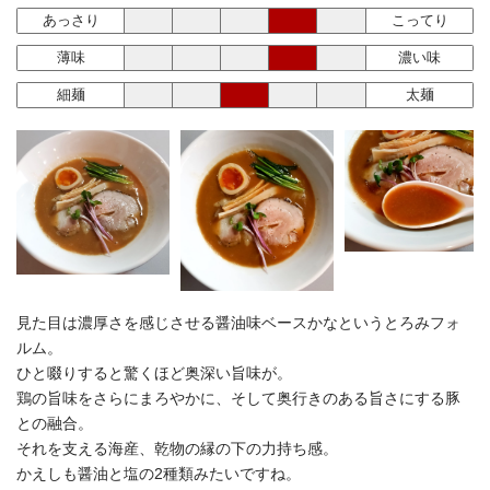
あっさり
こってり
薄味
濃い味
細麺
太麺
見た目は濃厚さを感じさせる醤油味ベースかなというとろみフォ
ルム。
ひと啜りすると驚くほど奥深い旨味が。
鶏の旨味をさらにまろやかに、そして奥行きのある旨さにする豚
との融合。
それを支える海産、乾物の縁の下の力持ち感。
かえしも醤油と塩の2種類みたいですね。