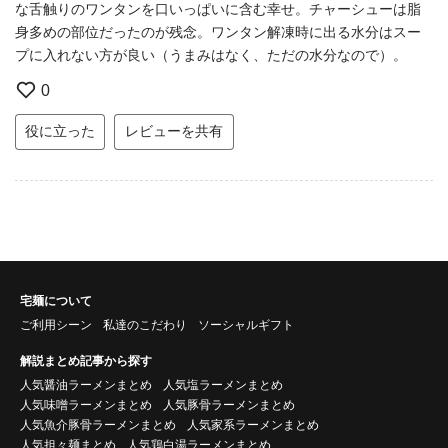
な舌触りのワンタンを口いっぱいに含む幸せ。チャーシューは脂
身多めの部位だったのが残念。ワンタン解凍時に出る水分はスー
プに入れない方が良い（うまみはなく、ただの水分なので）。
0
役に立った
レビューを共有
宅麺について
ご利用シーン
私達のこだわり
ソーシャルギフト
解説まとめ記事から探す
人気醤油ラーメンまとめ
人気塩ラーメンまとめ
人気味噌ラーメンまとめ
人気豚骨ラーメンまとめ
人気魚介豚骨ラーメンまとめ
人気家系ラーメンまとめ
人気担々麺まとめ
人気鶏白湯ラーメンまとめ