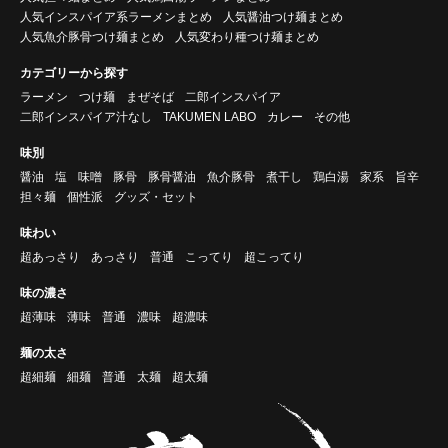
人気インスパイア系ラーメンまとめ
人気醤油つけ麺まとめ
人気魚介豚骨つけ麺まとめ
人気変わり種つけ麺まとめ
カテゴリーから探す
ラーメン
つけ麺
まぜそば
二郎インスパイア
二郎インスパイア汁なし
TAKUMEN LABO
カレー
その他
味別
醤油
塩
味噌
豚骨
豚骨醤油
魚介豚骨
煮干し
鶏白湯
家系
旨辛
担々麺
個性派
グッズ・セット
味わい
超あっさり
あっさり
普通
こってり
超こってり
味の濃さ
超薄味
薄味
普通
濃味
超濃味
麺の太さ
超細麺
細麺
普通
太麺
超太麺