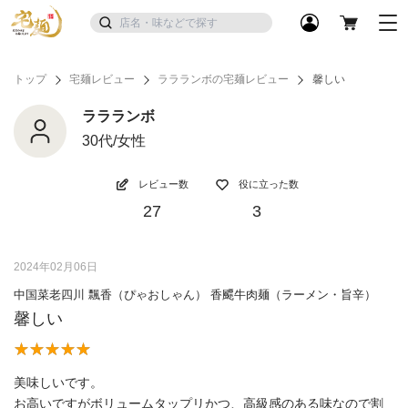
トップ
宅麺レビュー
ララランボの宅麺レビュー
馨しい
ララランボ
30代/女性
レビュー数
役に立った数
27
3
2024年02月06日
中国菜老四川 飄香（ぴゃおしゃん） 香飃牛肉麺（ラーメン・旨辛）
馨しい
美味しいです。
お高いですがボリュームタップリかつ、高級感のある味なので割