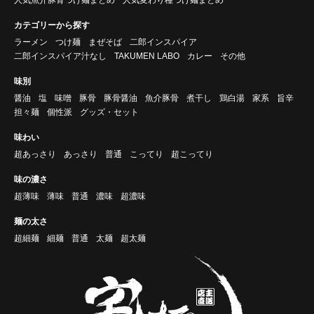
カテゴリーから探す
ラーメン
つけ麺
まぜそば
二郎インスパイア
二郎インスパイア汁なし
TAKUMEN LABO
カレー
その他
味別
醤油
塩
味噌
豚骨
豚骨醤油
魚介豚骨
煮干し
鶏白湯
家系
旨辛
担々麺
個性派
グッズ・セット
味わい
超あっさり
あっさり
普通
こってり
超こってり
味の濃さ
超薄味
薄味
普通
濃味
超濃味
麺の太さ
超細麺
細麺
普通
太麺
超太麺