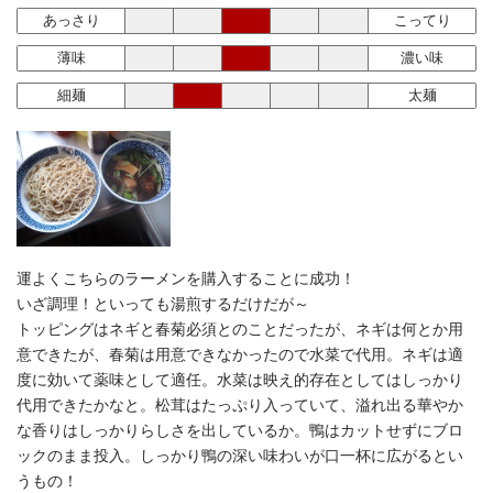
あっさり
こってり
薄味
濃い味
細麺
太麺
運よくこちらのラーメンを購入することに成功！
いざ調理！といっても湯煎するだけだが～
トッピングはネギと春菊必須とのことだったが、ネギは何とか用
意できたが、春菊は用意できなかったので水菜で代用。ネギは適
度に効いて薬味として適任。水菜は映え的存在としてはしっかり
代用できたかなと。松茸はたっぷり入っていて、溢れ出る華やか
な香りはしっかりらしさを出しているか。鴨はカットせずにブロ
ックのまま投入。しっかり鴨の深い味わいが口一杯に広がるとい
うもの！