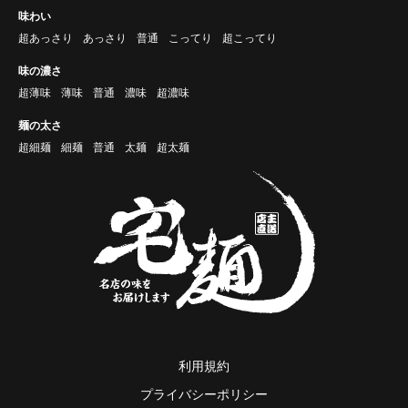
味わい
超あっさり
あっさり
普通
こってり
超こってり
味の濃さ
超薄味
薄味
普通
濃味
超濃味
麺の太さ
超細麺
細麺
普通
太麺
超太麺
利用規約
プライバシーポリシー