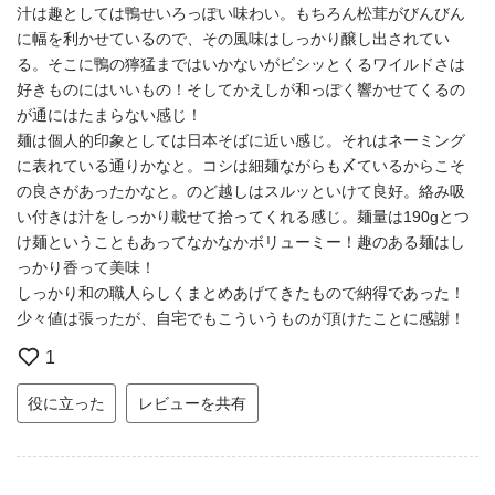
汁は趣としては鴨せいろっぽい味わい。もちろん松茸がびんびん
に幅を利かせているので、その風味はしっかり醸し出されてい
る。そこに鴨の獰猛まではいかないがビシッとくるワイルドさは
好きものにはいいもの！そしてかえしが和っぽく響かせてくるの
が通にはたまらない感じ！
麺は個人的印象としては日本そばに近い感じ。それはネーミング
に表れている通りかなと。コシは細麺ながらも〆ているからこそ
の良さがあったかなと。のど越しはスルッといけて良好。絡み吸
い付きは汁をしっかり載せて拾ってくれる感じ。麺量は190gとつ
け麺ということもあってなかなかボリューミー！趣のある麺はし
っかり香って美味！
しっかり和の職人らしくまとめあげてきたもので納得であった！
少々値は張ったが、自宅でもこういうものが頂けたことに感謝！
1
役に立った
レビューを共有