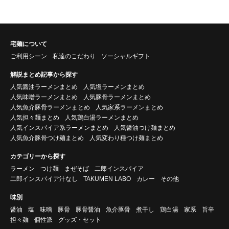
宅麺について
ご利用シーン
私達のこだわり
ソーシャルギフト
解説まとめ記事から探す
人気醤油ラーメンまとめ
人気塩ラーメンまとめ
人気味噌ラーメンまとめ
人気豚骨ラーメンまとめ
人気魚介豚骨ラーメンまとめ
人気家系ラーメンまとめ
人気担々麺まとめ
人気鶏白湯ラーメンまとめ
人気インスパイア系ラーメンまとめ
人気醤油つけ麺まとめ
人気魚介豚骨つけ麺まとめ
人気変わり種つけ麺まとめ
カテゴリーから探す
ラーメン
つけ麺
まぜそば
二郎インスパイア
二郎インスパイア汁なし
TAKUMEN LABO
カレー
その他
味別
醤油
塩
味噌
豚骨
豚骨醤油
魚介豚骨
煮干し
鶏白湯
家系
旨辛
担々麺
個性派
グッズ・セット