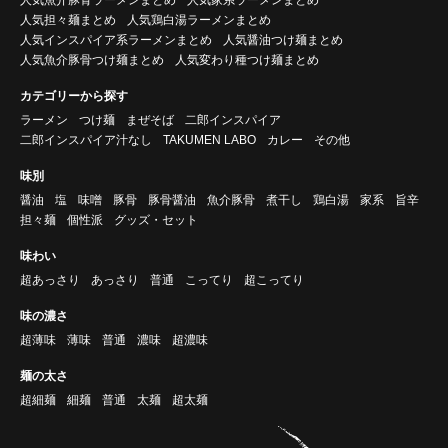
人気担々麺まとめ
人気鶏白湯ラーメンまとめ
人気インスパイア系ラーメンまとめ
人気醤油つけ麺まとめ
人気魚介豚骨つけ麺まとめ
人気変わり種つけ麺まとめ
カテゴリーから探す
ラーメン
つけ麺
まぜそば
二郎インスパイア
二郎インスパイア汁なし
TAKUMEN LABO
カレー
その他
味別
醤油
塩
味噌
豚骨
豚骨醤油
魚介豚骨
煮干し
鶏白湯
家系
旨辛
担々麺
個性派
グッズ・セット
味わい
超あっさり
あっさり
普通
こってり
超こってり
味の濃さ
超薄味
薄味
普通
濃味
超濃味
麺の太さ
超細麺
細麺
普通
太麺
超太麺