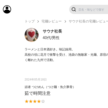
トップ
宅麺レビュー
サウナ社長の宅麺レビュ
サウナ社長
40代/男性
ラーメンと日本酒好き。味記録用。
高校の頃に花月で衝撃を受け、池袋の無敵家・光麺、原宿
く離れた九州で活動。
2024年05月18日
頑者 つけめん（つけ麺・魚介豚骨）
茹で時間注意