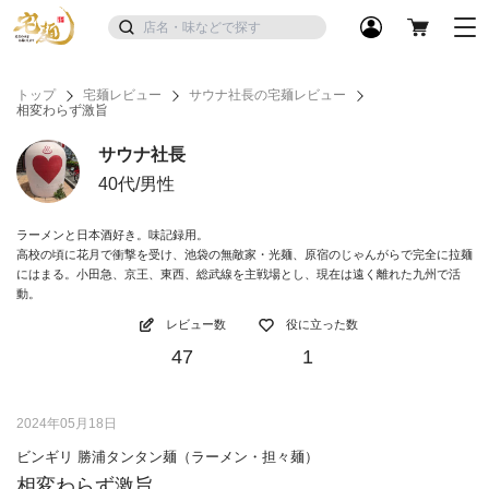
トップ
宅麺レビュー
サウナ社長の宅麺レビュー
相変わらず激旨
サウナ社長
40代/男性
ラーメンと日本酒好き。味記録用。
高校の頃に花月で衝撃を受け、池袋の無敵家・光麺、原宿のじゃんがらで完全に拉麺
にはまる。小田急、京王、東西、総武線を主戦場とし、現在は遠く離れた九州で活
動。
レビュー数
役に立った数
47
1
2024年05月18日
ビンギリ 勝浦タンタン麺（ラーメン・担々麺）
相変わらず激旨