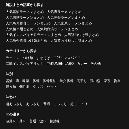
解説まとめ記事から探す
人気醤油ラーメンまとめ
人気塩ラーメンまとめ
人気味噌ラーメンまとめ
人気豚骨ラーメンまとめ
人気魚介豚骨ラーメンまとめ
人気家系ラーメンまとめ
人気担々麺まとめ
人気鶏白湯ラーメンまとめ
人気インスパイア系ラーメンまとめ
人気醤油つけ麺まとめ
人気魚介豚骨つけ麺まとめ
人気変わり種つけ麺まとめ
カテゴリーから探す
ラーメン
つけ麺
まぜそば
二郎インスパイア
二郎インスパイア汁なし
TAKUMEN LABO
カレー
その他
味別
醤油
塩
味噌
豚骨
豚骨醤油
魚介豚骨
煮干し
鶏白湯
家系
旨辛
担々麺
個性派
グッズ・セット
味わい
超あっさり
あっさり
普通
こってり
超こってり
味の濃さ
超薄味
薄味
普通
濃味
超濃味