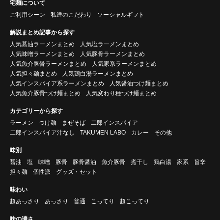
宅麺について
ご利用シーン
私達のこだわり
ソーシャルギフト
解説まとめ記事から探す
人気醤油ラーメンまとめ
人気塩ラーメンまとめ
人気味噌ラーメンまとめ
人気豚骨ラーメンまとめ
人気魚介豚骨ラーメンまとめ
人気家系ラーメンまとめ
人気担々麺まとめ
人気鶏白湯ラーメンまとめ
人気インスパイア系ラーメンまとめ
人気醤油つけ麺まとめ
人気魚介豚骨つけ麺まとめ
人気変わり種つけ麺まとめ
カテゴリーから探す
ラーメン
つけ麺
まぜそば
二郎インスパイア
二郎インスパイア汁なし
TAKUMEN LABO
カレー
その他
味別
醤油
塩
味噌
豚骨
豚骨醤油
魚介豚骨
煮干し
鶏白湯
家系
旨辛
担々麺
個性派
グッズ・セット
味わい
超あっさり
あっさり
普通
こってり
超こってり
味の濃さ