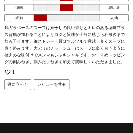
薄味
濃い味
細麺
太麺
鶏ガラベースのスープは煮干しの良い香りとキレのある塩味プラ
ス背脂が加わることによりコクと旨味が十分に感じられ最後まで
飲み干せます。細ストレート麺はツルツルで喉越し良くスープに
良く絡みます。大ぶりのチャーシューはスープに良く合うように
控えめな味付けでメンマもシャキシャキです。おすすめトッピン
グの刻みねぎ、刻みたまねぎを加えて美味しくいただきました。
1
役に立った
レビューを共有