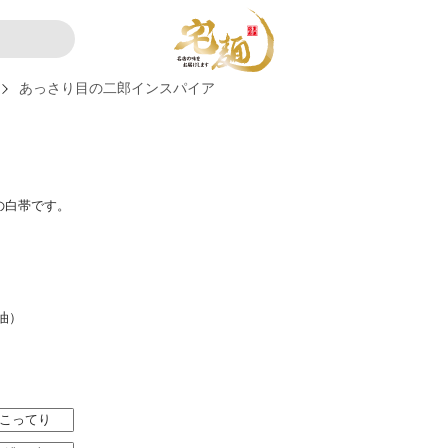
あっさり目の二郎インスパイア
の白帯です。
油）
こってり