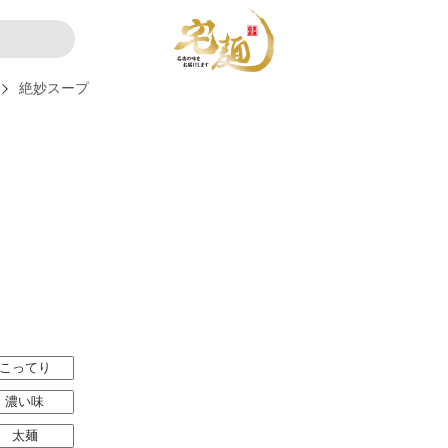
絶妙スープ
こってり
濃い味
太麺