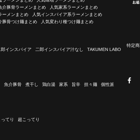
魚介豚骨ラーメンまとめ
人気家系ラーメンまとめ
ラーメンまとめ
人気インスパイア系ラーメンまとめ
介豚骨つけ麺まとめ
人気変わり種つけ麺まとめ
特定商
二郎インスパイア
二郎インスパイア汁なし
TAKUMEN LABO
油
魚介豚骨
煮干し
鶏白湯
家系
旨辛
担々麺
個性派
こってり
超こってり