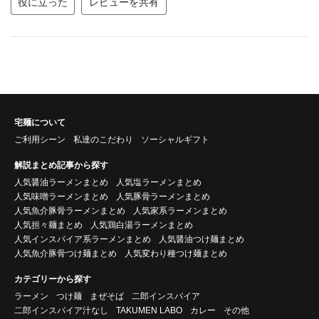
役に立った
レビューを共有
宅麺について
ご利用シーン
私達のこだわり
ソーシャルギフト
解説まとめ記事から探す
人気醤油ラーメンまとめ
人気塩ラーメンまとめ
人気味噌ラーメンまとめ
人気豚骨ラーメンまとめ
人気魚介豚骨ラーメンまとめ
人気家系ラーメンまとめ
人気担々麺まとめ
人気鶏白湯ラーメンまとめ
人気インスパイア系ラーメンまとめ
人気醤油つけ麺まとめ
人気魚介豚骨つけ麺まとめ
人気変わり種つけ麺まとめ
カテゴリーから探す
ラーメン
つけ麺
まぜそば
二郎インスパイア
二郎インスパイア汁なし
TAKUMEN LABO
カレー
その他