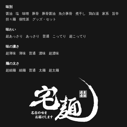
味別
醤油
塩
味噌
豚骨
豚骨醤油
魚介豚骨
煮干し
鶏白湯
家系
旨辛
担々麺
個性派
グッズ・セット
味わい
超あっさり
あっさり
普通
こってり
超こってり
味の濃さ
超薄味
薄味
普通
濃味
超濃味
麺の太さ
超細麺
細麺
普通
太麺
超太麺