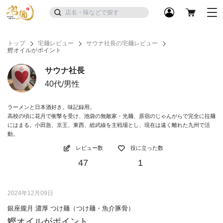
トップ
宅麺レビュー
サウナ社長の宅麺レビュー
鰹オイルがポイント
サウナ社長
40代/男性
ラーメンと日本酒好き。味記録用。
高校の頃に花月で衝撃を受け、池袋の無敵家・光麺、原宿のじゃんがらで完全に拉麺
にはまる。小田急、京王、東西、総武線を主戦場とし、現在は遠く離れた九州で活
動。
レビュー数
役に立った数
47
1
2024年12月09日
銀座朧月 濃厚 つけ麺（つけ麺・魚介豚骨）
鰹オイルがポイント