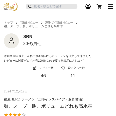
トップ
宅麺レビュー
SRNの宅麺レビュー
麺、スープ、豚、ボリュームどれも高水準
SRN
30代/男性
宅麺歴10年以上。かれこれ300杯近くのラーメンを注文して来ました。
レビューは忖度ゼロで本音100%(なので度々非表示にされます)
レビュー数
役に立った数
46
11
2024年12月12日
麺屋HERO ラーメン（二郎インスパイア・豚骨醤油）
麺、スープ、豚、ボリュームどれも高水準