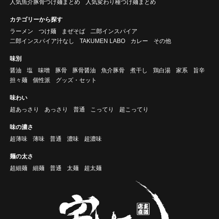
人気魚介豚骨つけ麺まとめ
人気変わり種つけ麺まとめ
カテゴリーから探す
ラーメン
つけ麺
まぜそば
二郎インスパイア
二郎インスパイア汁なし
TAKUMEN LABO
カレー
その他
味別
醤油
塩
味噌
豚骨
豚骨醤油
魚介豚骨
煮干し
鶏白湯
家系
旨辛
担々麺
個性派
グッズ・セット
味わい
超あっさり
あっさり
普通
こってり
超こってり
味の濃さ
超薄味
薄味
普通
濃味
超濃味
麺の太さ
超細麺
細麺
普通
太麺
超太麺