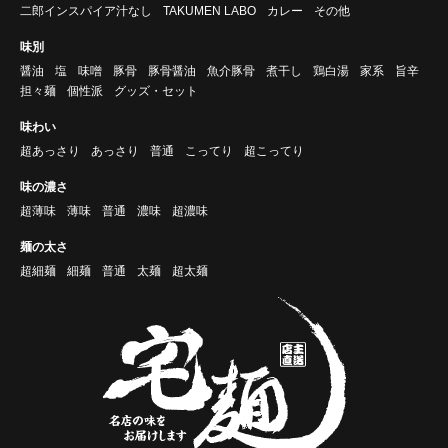
二郎インスパイア汁なし
TAKUMEN LABO
カレー
その他
味別
醤油
塩
味噌
豚骨
豚骨醤油
魚介豚骨
煮干し
鶏白湯
家系
旨辛
担々麺
個性派
グッズ・セット
味わい
超あっさり
あっさり
普通
こってり
超こってり
味の濃さ
超薄味
薄味
普通
濃味
超濃味
麺の太さ
超細麺
細麺
普通
太麺
超太麺