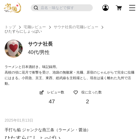
トップ
宅麺レビュー
サウナ社長の宅麺レビュー
ひたすらにしょっぱい
サウナ社長
40代/男性
ラーメンと日本酒好き。味記録用。
高校の頃に花月で衝撃を受け、池袋の無敵家・光麺、原宿のじゃんがらで完全に拉麺
にはまる。小田急、京王、東西、総武線を主戦場とし、現在は遠く離れた九州で活
動。
レビュー数
役に立った数
47
2
2025年01月13日
手打ち焔 ジャンクな燕三条（ラーメン・醤油）
ひたすらにしょっぱい