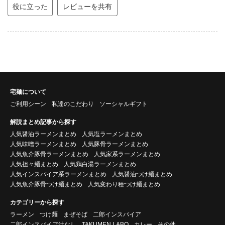
役に立った
レビューを共有
宅麺について
ご利用シーン
私達のこだわり
ソーシャルギフト
解説まとめ記事から探す
人気醤油ラーメンまとめ
人気塩ラーメンまとめ
人気味噌ラーメンまとめ
人気豚骨ラーメンまとめ
人気魚介豚骨ラーメンまとめ
人気家系ラーメンまとめ
人気担々麺まとめ
人気鶏白湯ラーメンまとめ
人気インスパイア系ラーメンまとめ
人気醤油つけ麺まとめ
人気魚介豚骨つけ麺まとめ
人気変わり種つけ麺まとめ
カテゴリーから探す
ラーメン
つけ麺
まぜそば
二郎インスパイア
二郎インスパイア汁なし
TAKUMEN LABO
カレー
その他