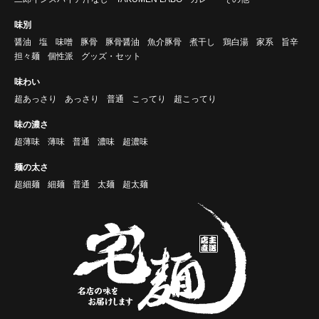
味別
醤油
塩
味噌
豚骨
豚骨醤油
魚介豚骨
煮干し
鶏白湯
家系
旨辛
担々麺
個性派
グッズ・セット
味わい
超あっさり
あっさり
普通
こってり
超こってり
味の濃さ
超薄味
薄味
普通
濃味
超濃味
麺の太さ
超細麺
細麺
普通
太麺
超太麺