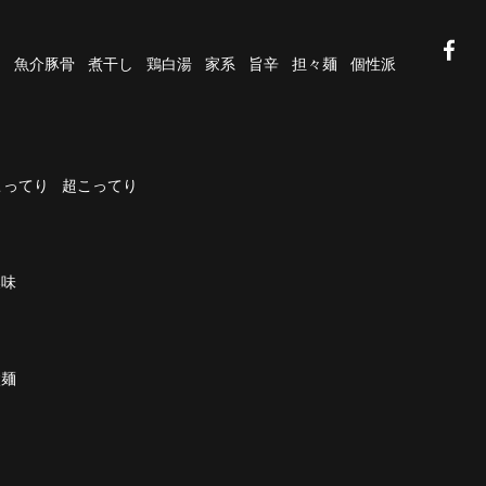
油
魚介豚骨
煮干し
鶏白湯
家系
旨辛
担々麺
個性派
こってり
超こってり
濃味
太麺