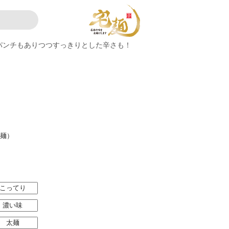
パンチもありつつすっきりとした辛さも！
々麺）
こってり
濃い味
太麺