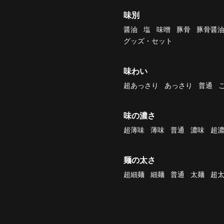
味別
醤油
塩
味噌
豚骨
豚骨醤
グッズ・セット
味わい
超あっさり
あっさり
普通
味の濃さ
超薄味
薄味
普通
濃味
超
麺の太さ
超細麺
細麺
普通
太麺
超