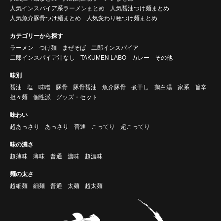
人気インスパイア系ラーメンまとめ
人気醤油つけ麺まとめ
人気魚介豚骨つけ麺まとめ
人気変わり種つけ麺まとめ
カテゴリーから探す
ラーメン
つけ麺
まぜそば
二郎インスパイア
二郎インスパイア汁なし
TAKUMEN LABO
カレー
その他
味別
醤油
塩
味噌
豚骨
豚骨醤油
魚介豚骨
煮干し
鶏白湯
家系
旨辛
担々麺
個性派
グッズ・セット
味わい
超あっさり
あっさり
普通
こってり
超こってり
味の濃さ
超薄味
薄味
普通
濃味
超濃味
麺の太さ
超細麺
細麺
普通
太麺
超太麺