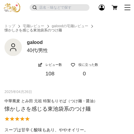
トップ
宅麺レビュー
galoodの宅麺レビュー
懐かしさを感じる東池袋系のつけ麺
galood
40代/男性
レビュー数
役に立った数
108
0
2025年04月26日
中華蕎麦 とみ田 元祖 特製もりそば（つけ麺・醤油）
懐かしさを感じる東池袋系のつけ麺
スープは甘辛く酸味もあり、ややオイリー。